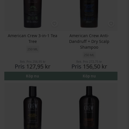
American Crew 3-in-1 Tea
American Crew Anti-
Tree
Dandruff + Dry Scalp
Shampoo
250 ML
250 ML
Rek. Pris
256,95 kr
Rek. Pris
272,75 kr
Pris
127,95 kr
Pris
156,50 kr
Köp nu
Köp nu