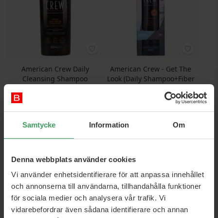
American Crew Daily
American Crew - Get The
Cleansing Shampoo
Look (Daily Shampoo+Fiber
wax) Gift Set
250 ML
Rek. Pris
214,50 kr
Rek. Pris
465,25 kr
Pris
120,95 kr
Pris
213,95 kr
Samtycke
Information
Om
Köp nu
Köp nu
Denna webbplats använder cookies
Vi använder enhetsidentifierare för att anpassa innehållet
och annonserna till användarna, tillhandahålla funktioner
för sociala medier och analysera vår trafik. Vi
vidarebefordrar även sådana identifierare och annan