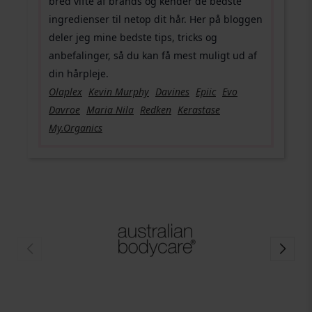
bred vifte af brands og kender de bedste
ingredienser til netop dit hår. Her på bloggen
deler jeg mine bedste tips, tricks og
anbefalinger, så du kan få mest muligt ud af
din hårpleje.
Olaplex
Kevin Murphy
Davines
Epiic
Evo
Davroe
Maria Nila
Redken
Kerastase
My.Organics