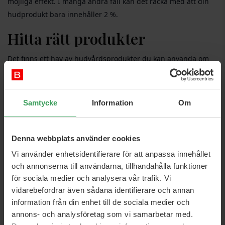
möjliga effekt. I många andra fall kan det räcka med att din
hudprodukt bara innehåller 2 %.
Hitta rätt produkter
Det finns ett hav av hudvårdsprodukter du kan använda om
du vill hjälpa och förbättra din huds hälsa. BEAUTYCOS har
ett brett utbud av olika typer av niacinamidserum, krämer,
lotioner och geler. Se några av våra utvalda favoriter nedan:
Samtycke
Information
Om
Niacinamid som en anti-aging
produkt
Denna webbplats använder cookies
Vi använder enhetsidentifierare för att anpassa innehållet
Sanzi Beauty har en anti-aging ansiktskräm som är perfekt för
och annonserna till användarna, tillhandahålla funktioner
dig som vill dra full nytta av dess läkande och förbättrande
för sociala medier och analysera vår trafik. Vi
egenskaper för att jämna ut linjer och rynkor.
Se den här…
vidarebefordrar även sådana identifierare och annan
Bekämpa torka
information från din enhet till de sociala medier och
annons- och analysföretag som vi samarbetar med.