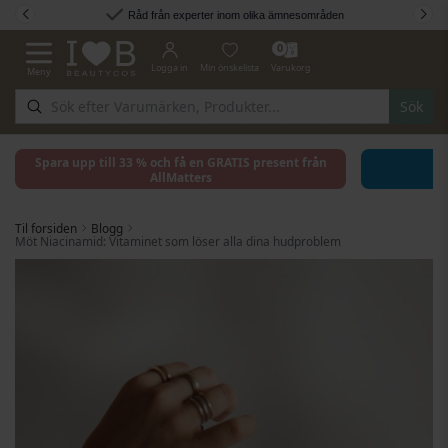
Hoppa till innehållet
Råd från experter inom olika ämnesområden
0
Logga in
Min önskelista
Varukorg
Meny
Växla Nav
Sök
Spara upp till 33 % och få en GRATIS present från
AllMatters
Til forsiden
Blogg
Möt Niacinamid: Vitaminet som löser alla dina hudproblem