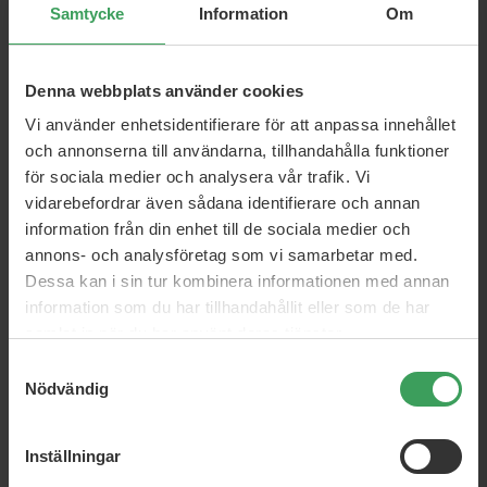
Rek. Pris
215,75 kr
Rek. Pris
574,70 kr
Samtycke
Information
Om
Pris
143,50 kr
Pris
409,00 kr
Köp nu
Köp nu
Denna webbplats använder cookies
Vi använder enhetsidentifierare för att anpassa innehållet
och annonserna till användarna, tillhandahålla funktioner
för sociala medier och analysera vår trafik. Vi
vidarebefordrar även sådana identifierare och annan
information från din enhet till de sociala medier och
annons- och analysföretag som vi samarbetar med.
Dessa kan i sin tur kombinera informationen med annan
information som du har tillhandahållit eller som de har
samlat in när du har använt deras tjänster.
Samtyckesval
Nödvändig
Inställningar