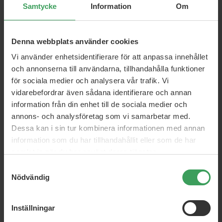
Rek. Pris
215,75 kr
Rek. Pris
574,70 kr
Samtycke
Information
Om
Pris
143,50 kr
Pris
409,25 kr
Köp nu
Köp nu
Denna webbplats använder cookies
Vi använder enhetsidentifierare för att anpassa innehållet
och annonserna till användarna, tillhandahålla funktioner
för sociala medier och analysera vår trafik. Vi
vidarebefordrar även sådana identifierare och annan
information från din enhet till de sociala medier och
annons- och analysföretag som vi samarbetar med.
Dessa kan i sin tur kombinera informationen med annan
information som du har tillhandahållit eller som de har
samlat in när du har använt deras tjänster.
Samtyckesval
Nödvändig
Inställningar