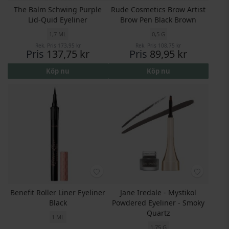
The Balm Schwing Purple
Rude Cosmetics Brow Artist
Lid-Quid Eyeliner
Brow Pen Black Brown
1,7 ML
0,5 G
Rek. Pris
173,95 kr
Rek. Pris
108,75 kr
Pris
137,75 kr
Pris
89,95 kr
Köp nu
Köp nu
Benefit Roller Liner Eyeliner
Jane Iredale - Mystikol
Black
Powdered Eyeliner - Smoky
Quartz
1 ML
1,75 G