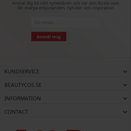
Anmäl dig till vårt nyhetsbrev och var den första som
får skarpa erbjudanden, nyheter och inspiration
Anmäl mig
KUNDSERVICE
FAQ
BEAUTYCOS.SE
Orderstatus
Returer
Copyright
INFORMATION
Garanti
Om Oss
Kontakta oss
Betalning
CONTACT
Leverans
Användarvilkor
BEAUTYCOS
Sekretesspolicy
webshop@beautycos.se