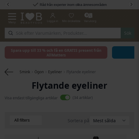
Hoppa till innehållet
Råd från experter inom olika ämnesområden
0
Logga in
Min önskelista
Varukorg
Meny
Växla Nav
Sök
Spara upp till 33 % och få en GRATIS present från
AllMatters
Smink
Ögon
Eyeliner
Flytande eyeliner
Flytande eyeliner
34
artiklar
Visa endast tillgängliga artiklar
All filters
Sortera på