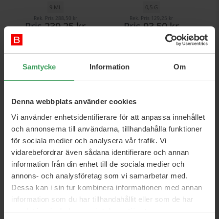
9 ML
0,5 G
Rek. Pris
288,50 kr
Rek. Pris
129,25 kr
Pris
239,25 kr
Pris
93,50 kr
Köp nu
Köp nu
Samtycke
Information
Om
Denna webbplats använder cookies
Vi använder enhetsidentifierare för att anpassa innehållet
och annonserna till användarna, tillhandahålla funktioner
för sociala medier och analysera vår trafik. Vi
vidarebefordrar även sådana identifierare och annan
Elf Smudge Pot - Wine Not
Maybelline Lasting Drama
information från din enhet till de sociala medier och
(81530) (U)
Gel Eyeliner Ultra Violet
annons- och analysföretag som vi samarbetar med.
10 G
Dessa kan i sin tur kombinera informationen med annan
Rek. Pris
129,25 kr
Pris
64,75 kr
Pris
12,95 kr
information som du har tillhandahållit eller som de har
samlat in när du har använt deras tjänster.
Köp nu
Köp nu