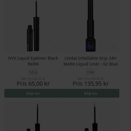
NYX Liquid Eyeliner Black
L'oréal Infaillable Grip 24H
Bel06
Matte Liquid Liner - 02 Blue
3,5 G
3 ML
Rek. Pris
85,25 kr
Rek. Pris
143,25 kr
Pris
65,00 kr
Pris
135,95 kr
Köp nu
Köp nu