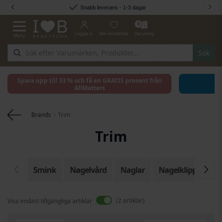
Hoppa till innehållet
Snabb leverans - 1-3 dagar
0
Logga in
Min önskelista
Varukorg
Meny
Växla Nav
Sök
Spara upp till 33 % och få en GRATIS present från
AllMatters
Brands
Trim
Trim
Smink
Nagelvård
Naglar
Nagelklippare
2
artiklar
Visa endast tillgängliga artiklar