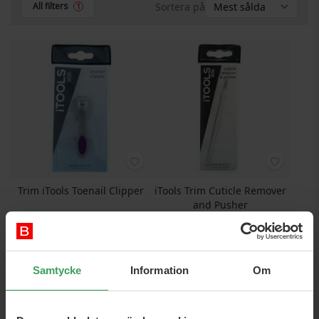
Sortera på
All filters
1
Trim iTools Toenail Clipper
iTools Trim Cuticle Remover
and Pusher
Pris
21,75 kr
Pris
21,75 kr
Köp nu
Köp nu
Samtycke
Information
Om