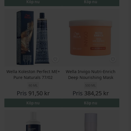
Köp nu
Köp nu
Wella Koleston Perfect ME+
Wella Invigo Nutri‑Enrich
Pure Naturals 77/02
Deep Nourishing Mask
60 ML
500 ML
Pris
91,50 kr
Pris
384,25 kr
Köp nu
Köp nu