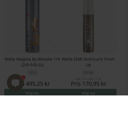
Wella Magma By Blondor /74
Wella EIMI Nutricurls Fresh
(2/0-5/0) (U)
Up
120 G
150 ML
1
Rek. Pris
285,75 kr
Pris
495,25 kr
Pris
170,95 kr
Köp nu
Köp nu
Visa