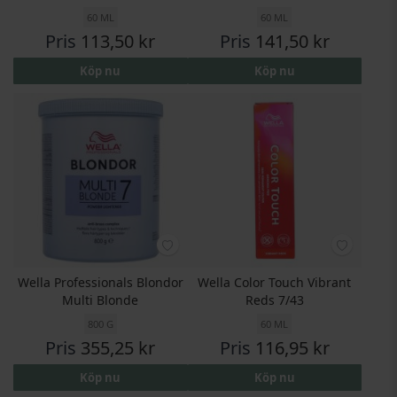
60 ML
60 ML
Pris
113,50 kr
Pris
141,50 kr
Köp nu
Köp nu
Wella Professionals Blondor
Wella Color Touch Vibrant
Multi Blonde
Reds 7/43
800 G
60 ML
Pris
355,25 kr
Pris
116,95 kr
Köp nu
Köp nu