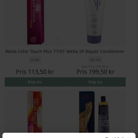
Wella Color Touch Plus 77/07
Wella SP Repair Conditioner
60 ML
200 ML
Rek. Pris
270,95 kr
Pris
113,50 kr
Pris
199,50 kr
Köp nu
Köp nu