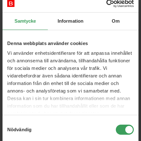
Wella Color Touch Deep
Wella Koleston Perfect ME+
Samtycke
Information
Om
Browns 9/75
Rich Naturals 5/18
60 ML
60 ML
Pris
113,50 kr
Pris
143,75 kr
Denna webbplats använder cookies
Köp nu
Köp nu
Vi använder enhetsidentifierare för att anpassa innehållet
och annonserna till användarna, tillhandahålla funktioner
för sociala medier och analysera vår trafik. Vi
vidarebefordrar även sådana identifierare och annan
information från din enhet till de sociala medier och
annons- och analysföretag som vi samarbetar med.
Dessa kan i sin tur kombinera informationen med annan
information som du har tillhandahållit eller som de har
samlat in när du har använt deras tjänster.
Samtyckesval
Wella Koleston Perfect Me+
Wella Color Touch Pure
Nödvändig
Special Blonde 12/16
Naturals 7/03 – Medium
Blonde / Natural Gold