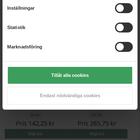
60 ML
60 ML
Inställningar
Pris
114,75 kr
Pris
116,00 kr
Köp nu
Köp nu
Statistik
Marknadsföring
Tillåt alla cookies
Endast nödvändiga cookies
Wella Koleston Special
Wella Invigo Color Brilliance
Blonde 12/0
Mask Lime/Caviar
60 ML
500 ML
Pris
142,25 kr
Pris
265,75 kr
Köp nu
Köp nu