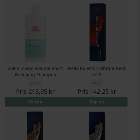
Wella Invigo Volume Boost
Wella Koleston Vibrant Reds
Bodifying Shampoo
6/45
500 ML
60 ML
Pris
213,95 kr
Pris
142,25 kr
Köp nu
Köp nu