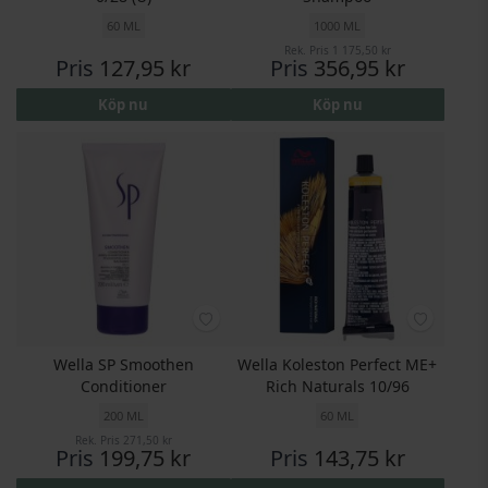
60 ML
1000 ML
Rek. Pris
1 175,50 kr
Pris
127,95 kr
Pris
356,95 kr
Köp nu
Köp nu
Wella SP Smoothen
Wella Koleston Perfect ME+
Conditioner
Rich Naturals 10/96
200 ML
60 ML
Rek. Pris
271,50 kr
Pris
199,75 kr
Pris
143,75 kr