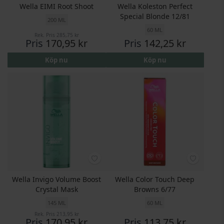
Wella EIMI Root Shoot
Wella Koleston Perfect
Special Blonde 12/81
200 ML
60 ML
Rek. Pris
285,75 kr
Pris
170,95 kr
Pris
142,25 kr
Köp nu
Köp nu
Wella Invigo Volume Boost
Wella Color Touch Deep
Crystal Mask
Browns 6/77
145 ML
60 ML
Rek. Pris
213,95 kr
Pris
170,95 kr
Pris
113,75 kr