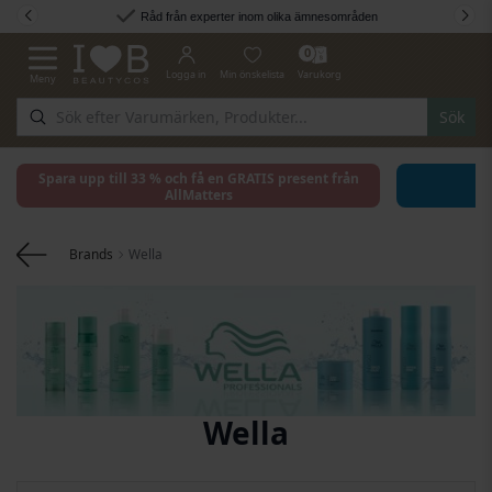
Hoppa till innehållet
Råd från experter inom olika ämnesområden
0
Logga in
Min önskelista
Varukorg
Meny
Växla Nav
Sök
Spara upp till 33 % och få en GRATIS present från
AllMatters
Brands
Wella
Wella