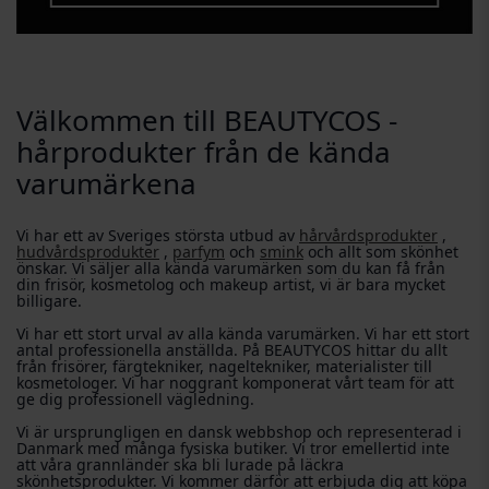
Välkommen till BEAUTYCOS -
hårprodukter från de kända
varumärkena
Vi har ett av Sveriges största utbud av
hårvårdsprodukter
,
hudvårdsprodukter
,
parfym
och
smink
och allt som skönhet
önskar. Vi säljer alla kända varumärken som du kan få från
din frisör, kosmetolog och makeup artist, vi är bara mycket
billigare.
Vi har ett stort urval av alla kända varumärken. Vi har ett stort
antal professionella anställda. På BEAUTYCOS hittar du allt
från frisörer, färgtekniker, nageltekniker, materialister till
kosmetologer. Vi har noggrant komponerat vårt team för att
ge dig professionell vägledning.
Vi är ursprungligen en dansk webbshop och representerad i
Danmark med många fysiska butiker. Vi tror emellertid inte
att våra grannländer ska bli lurade på läckra
skönhetsprodukter. Vi kommer därför att erbjuda dig att köpa