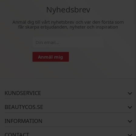
Nyhedsbrev
Anmäl dig till vårt nyhetsbrev och var den första som
får skarpa erbjudanden, nyheter och inspiration
Anmäl mig
KUNDSERVICE
FAQ
BEAUTYCOS.SE
Orderstatus
Returer
Copyright
INFORMATION
Garanti
Om Oss
Kontakta oss
Betalning
CONTACT