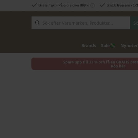
Hoppa till innehållet
Gratis frakt - På ordre över 999 kr
Snabb leverans - 1-
Sö
💸
Brands
Sale
Nyheter
Spara upp till 33 % och få en GRATIS pre
Köp här