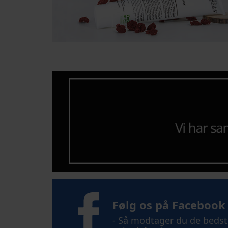
Følg os på Facebook
- Så modtager du de bedste 