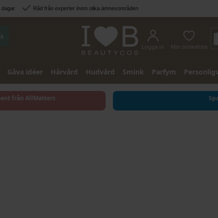
3 dagar
Råd från experter inom olika ämnesområden
k
Logga in
Min önskelista
Gåva idéer
Hårvård
Hudvård
Smink
Parfym
Personlig
sent från AllMatters
Spa