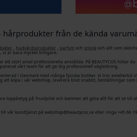
- hårprodukter från de kända varum
dukter
,
hudvårdsprodukter
,
parfym
och
smink
och allt som skönhe
 vi är bara mycket billigare.
ar ett stort antal professionella anställda. På BEAUTYCOS hittar du al
mponerat vårt team för att ge dig professionell vägledning.
terad i Danmark med många fysiska butiker. Vi tror emellertid int
g att köpa i vår webshop, leverera blixt snabbt, beställningar som
ara toppbetyg på Trustpilot och kommer att göra allt för att se till
a till vår kundtjänst på webshop@beautycos.se eller ringa +45 66 1