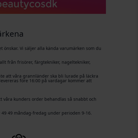
ärkena
t önskar. Vi säljer alla kända varumärken som du
lt från frisörer, färgtekniker, nageltekniker,
e att våra grannländer ska bli lurade på läckra
 levereras före 16:00 på vardagar kommer att
 att våra kunders order behandlas så snabbt och
9 49 49 måndag-fredag ​​under perioden 9-16.