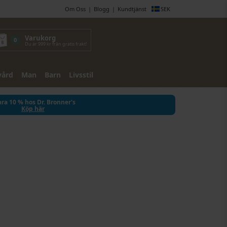
Om Oss
Blogg
Kundtjänst
SEK
Varukorg
0
Du är 999 kr från gratis frakt!
vård
Man
Barn
Livsstil
ra 10 % hos Dr. Bronner's
Köp här