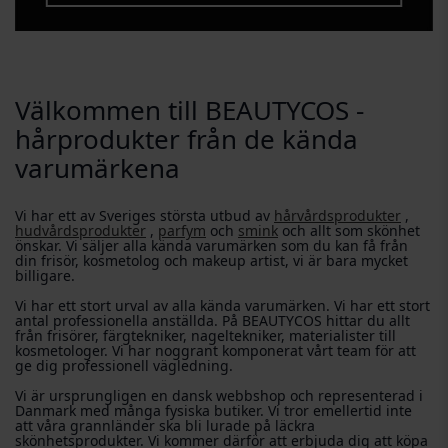
Välkommen till BEAUTYCOS -
hårprodukter från de kända
varumärkena
Vi har ett av Sveriges största utbud av
hårvårdsprodukter
,
hudvårdsprodukter
,
parfym
och
smink
och allt som skönhet
önskar. Vi säljer alla kända varumärken som du kan få från
din frisör, kosmetolog och makeup artist, vi är bara mycket
billigare.
Vi har ett stort urval av alla kända varumärken. Vi har ett stort
antal professionella anställda. På BEAUTYCOS hittar du allt
från frisörer, färgtekniker, nageltekniker, materialister till
kosmetologer. Vi har noggrant komponerat vårt team för att
ge dig professionell vägledning.
Vi är ursprungligen en dansk webbshop och representerad i
Danmark med många fysiska butiker. Vi tror emellertid inte
att våra grannländer ska bli lurade på läckra
skönhetsprodukter. Vi kommer därför att erbjuda dig att köpa