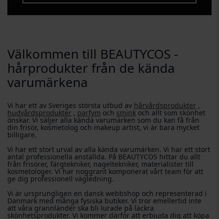
Välkommen till BEAUTYCOS -
hårprodukter från de kända
varumärkena
Vi har ett av Sveriges största utbud av
hårvårdsprodukter
,
hudvårdsprodukter
,
parfym
och
smink
och allt som skönhet
önskar. Vi säljer alla kända varumärken som du kan få från
din frisör, kosmetolog och makeup artist, vi är bara mycket
billigare.
Vi har ett stort urval av alla kända varumärken. Vi har ett stort
antal professionella anställda. På BEAUTYCOS hittar du allt
från frisörer, färgtekniker, nageltekniker, materialister till
kosmetologer. Vi har noggrant komponerat vårt team för att
ge dig professionell vägledning.
Vi är ursprungligen en dansk webbshop och representerad i
Danmark med många fysiska butiker. Vi tror emellertid inte
att våra grannländer ska bli lurade på läckra
skönhetsprodukter. Vi kommer därför att erbjuda dig att köpa