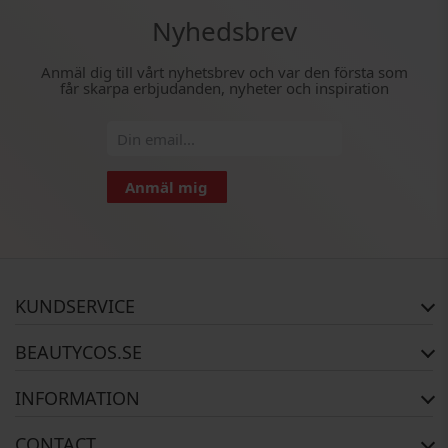
Nyhedsbrev
Anmäl dig till vårt nyhetsbrev och var den första som
får skarpa erbjudanden, nyheter och inspiration
Anmäl mig
KUNDSERVICE
FAQ
BEAUTYCOS.SE
Orderstatus
Returer
Copyright
INFORMATION
Garanti
Om Oss
Kontakta oss
Betalning
CONTACT