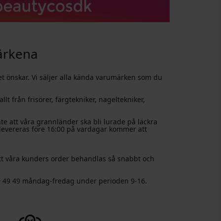
ärkena
t önskar. Vi säljer alla kända varumärken som du
lt från frisörer, färgtekniker, nageltekniker,
e att våra grannländer ska bli lurade på läckra
 levereras före 16:00 på vardagar kommer att
 att våra kunders order behandlas så snabbt och
9 49 49 måndag-fredag ​​under perioden 9-16.