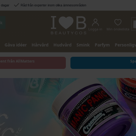
3 dagar
Råd från experter inom olika ämnesområden
k
Logga in
Min önskelista
Gåva idéer
Hårvård
Hudvård
Smink
Parfym
Personlig
sent från AllMatters
Spa