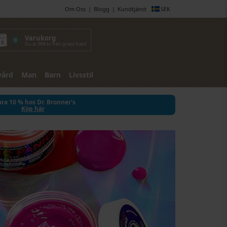
Om Oss
Blogg
Kundtjänst
SEK
Varukorg
0
Du är 999 kr från gratis frakt!
vård
Man
Barn
Livsstil
ra 10 % hos Dr. Bronner's
Köp här