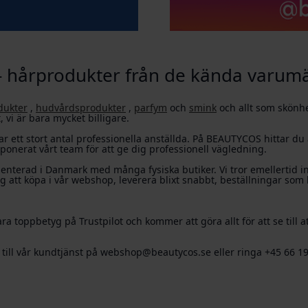
- hårprodukter från de kända varum
dukter
,
hudvårdsprodukter
,
parfym
och
smink
och allt som skönhe
 vi är bara mycket billigare.
ar ett stort antal professionella anställda. På BEAUTYCOS hittar du al
mponerat vårt team för att ge dig professionell vägledning.
terad i Danmark med många fysiska butiker. Vi tror emellertid int
g att köpa i vår webshop, leverera blixt snabbt, beställningar som
ara toppbetyg på Trustpilot och kommer att göra allt för att se till
a till vår kundtjänst på webshop@beautycos.se eller ringa +45 66 1