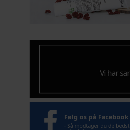
Følg os på Facebook
- Så modtager du de bedste 