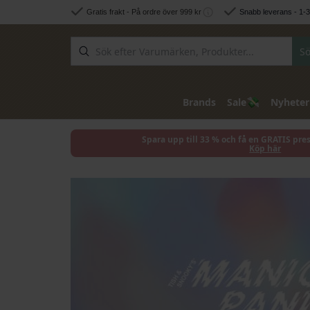
Hoppa till innehållet
Gratis frakt - På ordre över 999 kr
Snabb leverans - 1-
Sö
💸
Brands
Sale
Nyheter
Spara upp till 33 % och få en GRATIS pre
Köp här