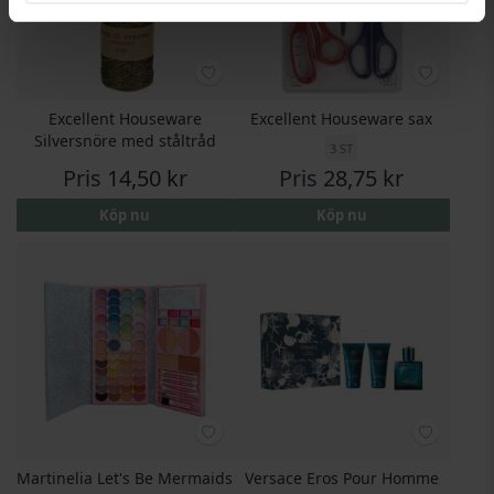
Excellent Houseware
Excellent Houseware sax
Silversnöre med ståltråd
3 ST
Pris
14,50 kr
Pris
28,75 kr
Köp nu
Köp nu
Martinelia Let's Be Mermaids
Versace Eros Pour Homme