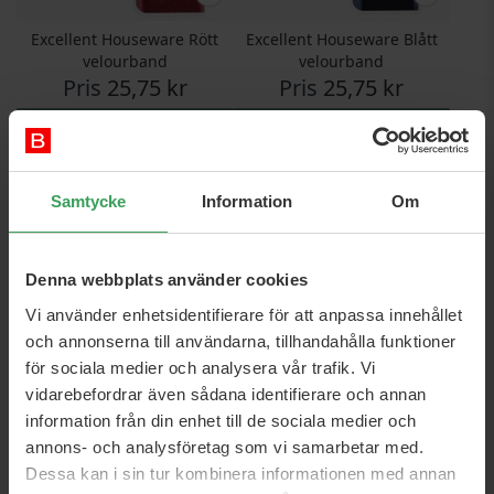
Excellent Houseware Rött
Excellent Houseware Blått
velourband
velourband
Pris
25,75 kr
Pris
25,75 kr
Köp nu
Köp nu
Samtycke
Information
Om
Denna webbplats använder cookies
Vi använder enhetsidentifierare för att anpassa innehållet
och annonserna till användarna, tillhandahålla funktioner
för sociala medier och analysera vår trafik. Vi
Excellent Houseware Röd
Excellent Houseware
vidarebefordrar även sådana identifierare och annan
med vitt tryck
Presentband Med Solv
information från din enhet till de sociala medier och
Glitter
annons- och analysföretag som vi samarbetar med.
Pris
14,50 kr
Pris
14,50 kr
Dessa kan i sin tur kombinera informationen med annan