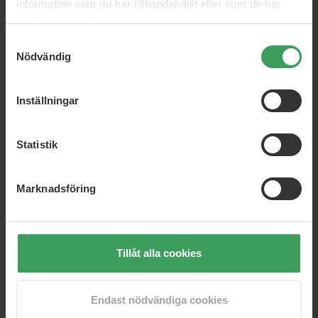
Köp nu
Köp nu
information som du har tillhandahållit eller som de har
samlat in när du har använt deras tjänster.
Samtyckesval
Nödvändig
Inställningar
Statistik
Excellent Houseware Rosa
Excellent Houseware
Glitter presentband
Guldsladd Med Ståltråd
Marknadsföring
Pris
14,50 kr
Pris
14,50 kr
Köp nu
Köp nu
Tillåt alla cookies
Endast nödvändiga cookies