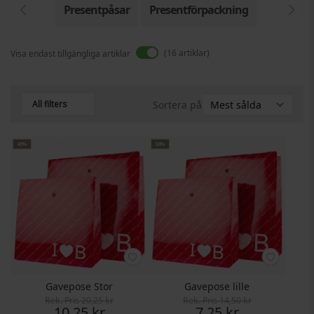
Presentpåsar
Presentförpackning
16
artiklar
Visa endast tillgängliga artiklar
All filters
Sortera på
49%
50%
Gavepose Stor
Gavepose lille
Rek. Pris
20,25 kr
Rek. Pris
14,50 kr
Pris
Pris
10,25 kr
7,25 kr