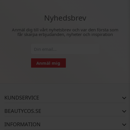
Nyhedsbrev
Anmäl dig till vårt nyhetsbrev och var den första som
får skarpa erbjudanden, nyheter och inspiration
Anmäl mig
KUNDSERVICE
FAQ
BEAUTYCOS.SE
Orderstatus
Returer
Copyright
INFORMATION
Garanti
Om Oss