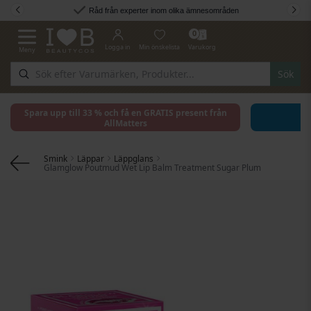
Hoppa till innehållet
Råd från experter inom olika ämnesområden
0
Logga in
Min önskelista
Varukorg
Meny
Växla Nav
Sök
Spara upp till 33 % och få en GRATIS present från
AllMatters
Smink
Läppar
Läppglans
Glamglow Poutmud Wet Lip Balm Treatment Sugar Plum
Hoppa till slutet av bildgalleriet