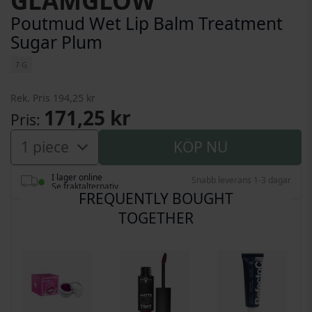
GLAMGLOW
Poutmud Wet Lip Balm Treatment
Sugar Plum
7 G
Rek. Pris
194,25 kr
171,25 kr
Pris
KÖP NU
I lager online
Snabb leverans 1-3 dagar
Se fraktalternativ
FREQUENTLY BOUGHT
TOGETHER