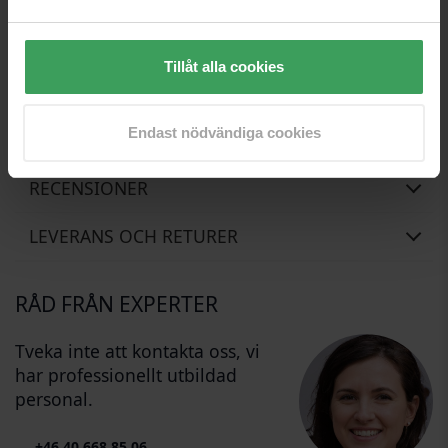
BONUSTIPS: Applicera igen läppbalsamet för en mer intensiv färg.
Tillåt alla cookies
Våra copywriters är väldigt upptagna för tillfället. De har
därför fått lite hjälp av vår trevliga Beauty-Roboto som har
gjort sitt bästa med att översätta den här texten, men han ber
om ursäkt om några misstag har råkat smyga sig in.
Endast nödvändiga cookies
RECENSIONER
LEVERANS OCH RETURER
RÅD FRÅN EXPERTER
Tveka inte att kontakta oss, vi
har professionellt utbildad
personal.
+46 40 668 85 06