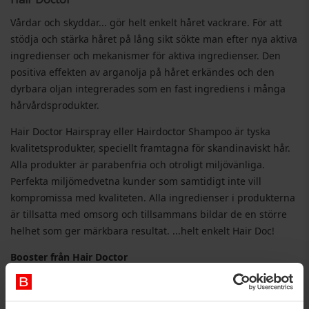
Vårdar och skyddar... gör helt enkelt håret vackrare. För att
stödja och stärka håret på lång sikt sökte man efter nya aktiva
ingredienser och mekanismer för aktiva ingredienser. Den
positiva effekten av arganolja på håret erkändes och den
dyrbara oljan integrerades som en fast ingrediens i många
hårvårdsprodukter.
Hair Doctor Hairspray eller Hairdoctor Shampoo är tyska
kvalitetsprodukter, speciellt framtagna för skandinaviskt hår.
Alla produkter är parabenfria och otroligt miljövänliga.
Perfekta miljömedvetna kunder som samtidigt inte vill
kompromissa med kvaliteten. Alla ingredienser i produkterna
är tillsatta med omsorg och tillsammans bildar de en större
helhet som ger märkbara resultat. ...helt enkelt Hair Doc!
Booster från Hair Doctor
Produkterna innehåller arganolja, veteprotein, solrosolja,
mango, orkidé och Inca inchiolja. Alla ingredienser vårdar
och ger håret en extra boost för att hitta sin naturliga och