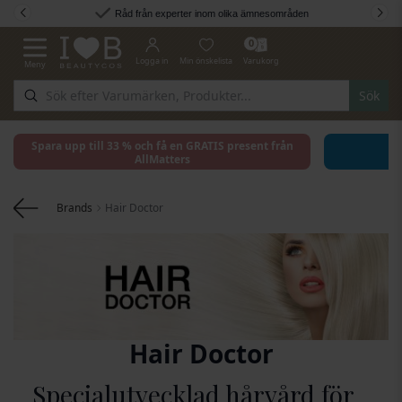
Hoppa till innehållet
Råd från experter inom olika ämnesområden
0
Logga in
Min önskelista
Varukorg
Meny
Växla Nav
Sök
Spara upp till 33 % och få en GRATIS present från
AllMatters
Brands
Hair Doctor
Hair Doctor
Specialutvecklad hårvård för