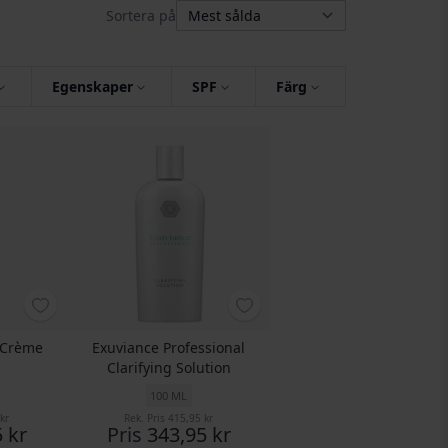
Sortera på
Egenskaper
SPF
Färg
t Crème
Exuviance Professional
Clarifying Solution
100 ML
kr
Rek. Pris
415,95 kr
 kr
Pris
343,95 kr