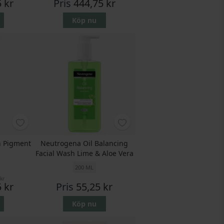
 kr
Pris
444,75 kr
Köp nu
n Pigment
Neutrogena Oil Balancing
Facial Wash Lime & Aloe Vera
200 ML
kr
 kr
Pris
55,25 kr
Köp nu