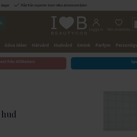
3 dagar
Råd från experter inom olika ämnesområden
k
Logga in
Min önskelista
Gåva idéer
Hårvård
Hudvård
Smink
Parfym
Personlig
sent från AllMatters
Spa
d hud