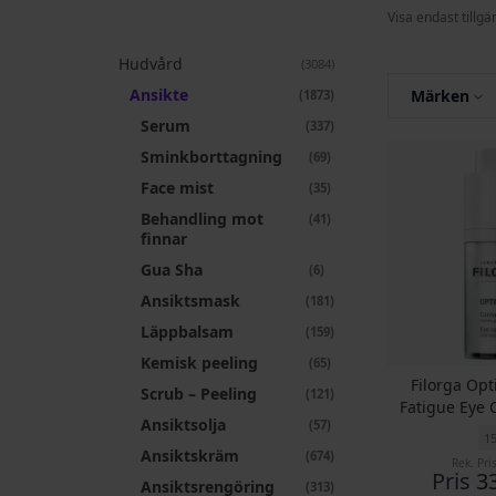
Visa endast tillgä
Hudvård
artiklar
3084
Ansikte
artiklar
Märken
1873
Serum
artiklar
337
Sminkborttagning
artiklar
69
Face mist
artiklar
35
Behandling mot
artiklar
41
finnar
Gua Sha
artiklar
6
Ansiktsmask
artiklar
181
Läppbalsam
artiklar
159
Kemisk peeling
artiklar
65
Filorga Opt
Scrub – Peeling
artiklar
121
Fatigue Eye
Ansiktsolja
artiklar
57
1
Ansiktskräm
artiklar
674
Rek. Pri
Pris
3
Ansiktsrengöring
artiklar
313