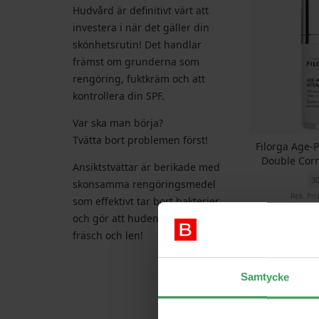
Hudvård är definitivt värt att
investera i när det gäller din
skönhetsrutin! Det handlar
främst om grunderna som
rengöring, fuktkräm och att
kontrollera din SPF.
Var ska man börja?
Tvätta bort problemen först!
Filorga Age-P
Double Cor
Ansiktstvättar är berikade med
3
skonsamma rengöringsmedel
Rek. Pri
som effektivt tar bort bakterier
Pris
4
och gör att huden känns ren,
Kö
fräsch och len!
Samtycke