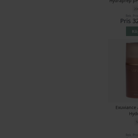
Hydraprep pH
20
Rek. Pri
Pris
3
Kö
Exuviance
Hyd
5
Rek. Pri