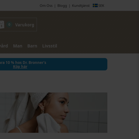
Om Oss
Blogg
Kundtjänst
SEK
0
Varukorg
vård
Man
Barn
Livsstil
ra 10 % hos Dr. Bronner's
Köp här