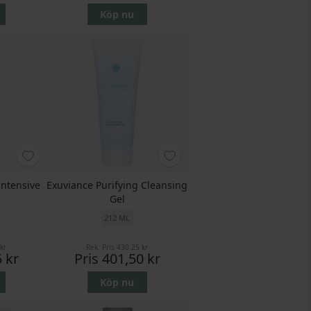
Köp nu
 Intensive
Exuviance Purifying Cleansing
Gel
212 ML
kr
Rek. Pris
430,25 kr
 kr
Pris
401,50 kr
Köp nu