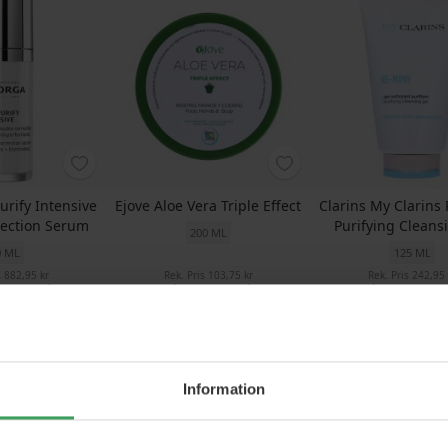
urify Intensive
Ejove Aloe Vera Triple Effect
Clarins My Clarin
rection Serum
Purifying Cleans
200 ML
0 ML
125 ML
s
882,95 kr
Rek. Pris
103,75 kr
Rek. Pris
242,95 
57,95 kr
Pris
81,50 kr
Pris
169,95
p nu
Köp nu
Köp nu
Information