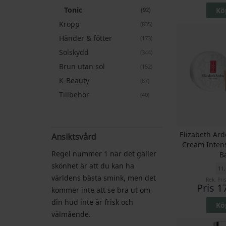
Tonic
Kö
artiklar
92
Kropp
artiklar
835
Händer & fötter
artiklar
173
Solskydd
artiklar
344
Brun utan sol
artiklar
152
K-Beauty
artiklar
87
Tillbehör
artiklar
40
Elizabeth Ard
Ansiktsvård
Cream Intens
Regel nummer 1 när det gäller
B
skönhet är att du kan ha
11
världens bästa smink, men det
Rek. Pri
Pris
1
kommer inte att se bra ut om
din hud inte är frisk och
Kö
välmående.