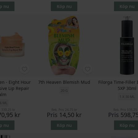
p nu
Köp nu
Köp nu
en - Eight Hour
7th Heaven Blemish Mud
Filorga Time-Filler
ive Lip Repair
5XP 30ml
20 G
alm
1 X 30 ML
,6 ML
s
330,25 kr
Rek. Pris
24,75 kr
Rek. Pris
935,25 
70,95 kr
Pris
14,50 kr
Pris
598,75
p nu
Köp nu
Köp nu