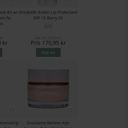
nol B3 an
Elizabeth Arden Lip Protectant
um for
SPF 15 Barry 05
in
3,7 G
kr
Rek. Pris
258,50 kr
 kr
Pris
170,95 kr
Köp nu
enerating
Exuviance Believe Age