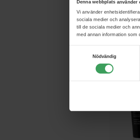
Denna webbplats använder 
Vi använder enhetsidentifierar
sociala medier och analysera 
till de sociala medier och a
med annan information som du 
Filorga G
Advanc
Samtyckesval
5
Nödvändig
Rek. Pris
Pris
7
Kö
1%