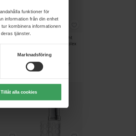
andahålla funktioner för
n information från din enhet
 tur kombinera informationen
deras tjänster.
 Flash Mask
Exuviance Overnight
Transformation Complex
50 G
Marknadsföring
Rek. Pris
633,00 kr
 kr
Pris
471,95 kr
Köp nu
Tillåt alla cookies