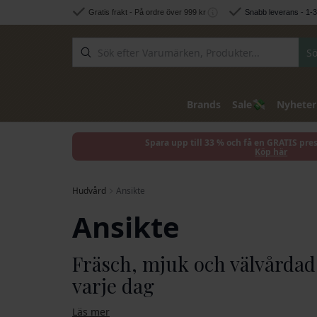
Hoppa till innehållet
Gratis frakt - På ordre över 999 kr
Snabb leverans - 1-
Sö
💸
Brands
Sale
Nyheter
Spara upp till 33 % och få en GRATIS pre
Köp här
Hudvård
Ansikte
Ansikte
Fräsch, mjuk och välvårda
varje dag
Läs mer