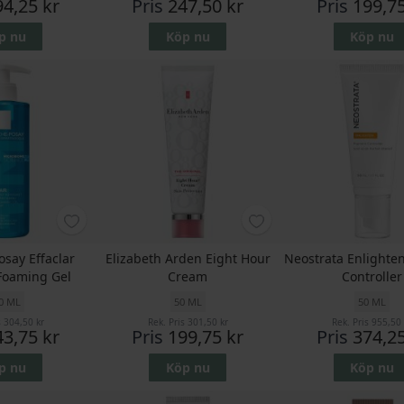
94,25 kr
Pris
247,50 kr
Pris
199,75
p nu
Köp nu
Köp nu
osay Effaclar
Elizabeth Arden Eight Hour
Neostrata Enlighte
 Foaming Gel
Cream
Controller
0 ML
50 ML
50 ML
s
304,50 kr
Rek. Pris
301,50 kr
Rek. Pris
955,50 
43,75 kr
Pris
199,75 kr
Pris
374,25
p nu
Köp nu
Köp nu