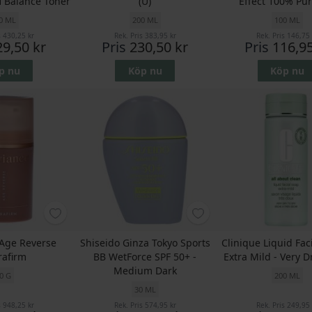
 Balance Toner
(U)
Effect 100% Pur
0 ML
200 ML
100 ML
s
430,25 kr
Rek. Pris
383,95 kr
Rek. Pris
146,75 
29,50 kr
Pris
230,50 kr
Pris
116,95
p nu
Köp nu
Köp nu
 Age Reverse
Shiseido Ginza Tokyo Sports
Clinique Liquid Fac
rafirm
BB WetForce SPF 50+ -
Extra Mild - Very D
Medium Dark
0 G
200 ML
30 ML
s
948,25 kr
Rek. Pris
574,95 kr
Rek. Pris
249,95 