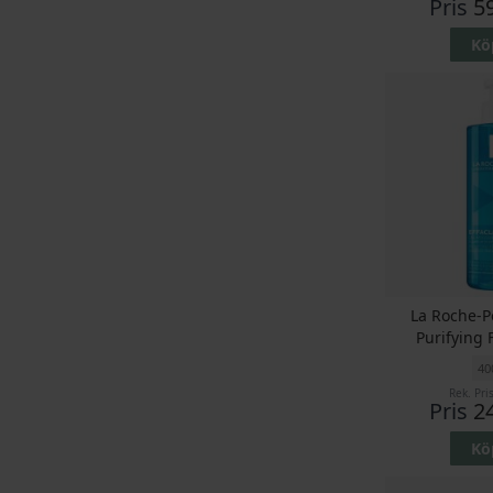
Pris
5
Kö
La Roche-P
Purifying
40
Rek. Pri
Pris
2
Kö