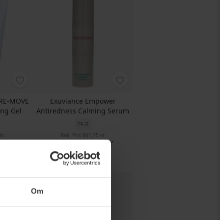
s RE-MOVE
Exuviance Empower
ing Gel
Antiredness Calming Serum
29 G
kr
Rek. Pris
861,75 kr
 kr
Pris
559,75 kr
Köp nu
Om