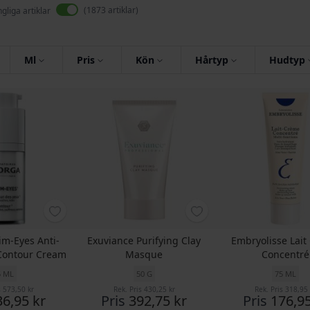
1873
artiklar
ngliga artiklar
Ml
Pris
Kön
Hårtyp
Hudtyp
im-Eyes Anti-
Exuviance Purifying Clay
Embryolisse Lai
 Contour Cream
Masque
Concentré
5 ML
50 G
75 ML
s
573,50 kr
Rek. Pris
430,25 kr
Rek. Pris
318,95 
36,95 kr
Pris
392,75 kr
Pris
176,95