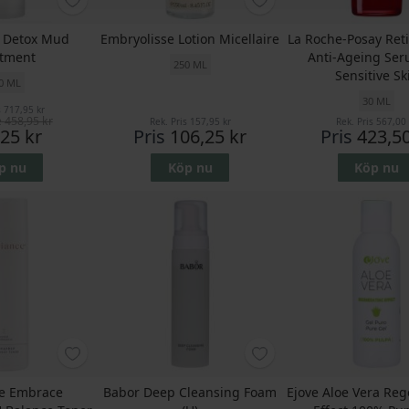
e Detox Mud
Embryolisse Lotion Micellaire
La Roche-Posay Reti
atment
Anti-Ageing Ser
250 ML
Sensitive Sk
0 ML
30 ML
s
717,95 kr
e
458,95 kr
Rek. Pris
157,95 kr
Rek. Pris
567,00 
25 kr
Pris
106,25 kr
Pris
423,50
p nu
Köp nu
Köp nu
ce Embrace
Babor Deep Cleansing Foam
Ejove Aloe Vera Reg