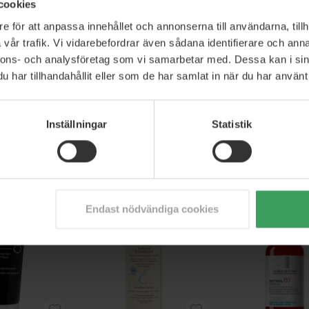
cookies
e för att anpassa innehållet och annonserna till användarna, tillh
vår trafik. Vi vidarebefordrar även sådana identifierare och anna
nnons- och analysföretag som vi samarbetar med. Dessa kan i sin
har tillhandahållit eller som de har samlat in när du har använt 
lobal-Repair
Filorga Global-Repair Multi-
Filorga Hyalu-Filler
ed Cream
Revitalising Nutritive Balm
1 ST
0 ML
50 G
Inställningar
Statistik
1 313,50 kr
Rek. Pris
1 313,50 kr
99,75 kr
Pris
768,00 kr
Pris
98,75
p nu
Köp nu
Köp nu
Endast nödvändiga cookies