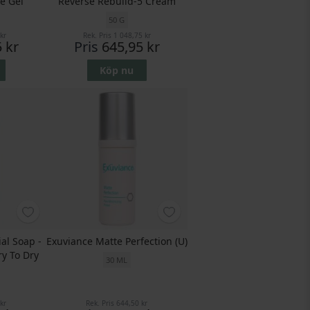
e Gel
Reverse Rebuild-5 Cream
50 G
kr
Rek. Pris
1 048,75 kr
 kr
Pris
645,95 kr
Köp nu
ial Soap -
Exuviance Matte Perfection (U)
ry To Dry
30 ML
kr
Rek. Pris
644,50 kr