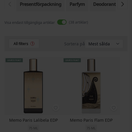
Presentförpackning
Parfym
Deodorant
38
artiklar
Visa endast tillgängliga artiklar
Sortera på
All filters
1
GRATIS FRAKT
GRATIS FRAKT
Memo Paris Lalibela EDP
Memo Paris Flam EDP
75 ML
75 ML