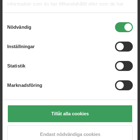
information som du har tillhandahållit eller som de har
samlat in när du har använt deras tjänster.
Samtyckesval
Nödvändig
Inställningar
Memo Paris Ilha Do Mel EDP
Memo Paris Inlé EDP
30 ML
30 ML
Statistik
Rek. Pris
1 452,50 kr
Rek. Pris
1 452,50 kr
Pris
1 213,95 kr
Pris
1 213,95 kr
Marknadsföring
Köp nu
Köp nu
GRATIS FRAKT
GRATIS FRAKT
Tillåt alla cookies
Endast nödvändiga cookies