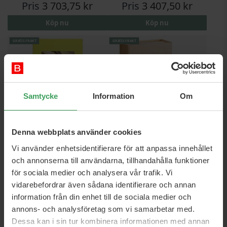
Pris
3 703,75 kr
Pris
3 407,50 kr
Köp nu
Köp nu
GRATIS FRAKT
GRATIS FRAKT
Samtycke
Information
Om
Denna webbplats använder cookies
Memo Zante EDP
Memo Marfa Oud EDP
Vi använder enhetsidentifierare för att anpassa innehållet
75 ML
75 ML
och annonserna till användarna, tillhandahålla funktioner
Rek. Pris
2 858,95 kr
Rek. Pris
5 674,95 kr
för sociala medier och analysera vår trafik. Vi
Pris
2 280,95 kr
Pris
3 396,95 kr
vidarebefordrar även sådana identifierare och annan
Köp nu
Köp nu
information från din enhet till de sociala medier och
annons- och analysföretag som vi samarbetar med.
GRATIS FRAKT
GRATIS FRAKT
Dessa kan i sin tur kombinera informationen med annan