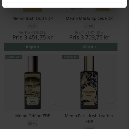
Memo Irish Oud EDP
Memo Marfa Spices EDP
75 ML
75 ML
Rek. Pris
4 890,95 kr
Rek. Pris
5 674,95 kr
Pris
3 451,75 kr
Pris
3 703,75 kr
Köp nu
Köp nu
GRATIS FRAKT
GRATIS FRAKT
Memo Odéon EDP
Memo Paris Irish Leather
EDP
30 ML