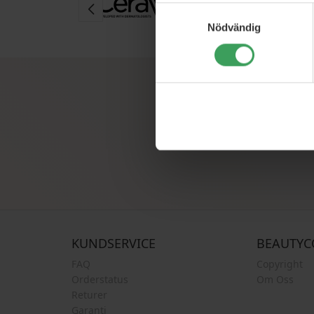
Samtyckesval
Nödvändig
Anmäl dig till vår
KUNDSERVICE
BEAUTYC
FAQ
Copyright
Orderstatus
Om Oss
Returer
Garanti