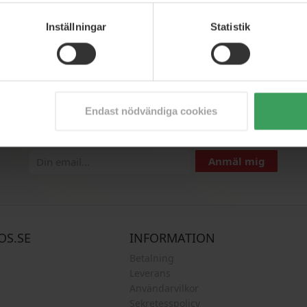
Inställningar
Statistik
Aldrig missa de bästa nyheter
Endast nödvändiga cookies
t nyhetsbrev och var den första som får skarpa erbjudanden, nyhe
Anmäl mig
OS.SE
INFORMATION
Betalning
Leverans
Användarvilkor
Sekretesspolicy