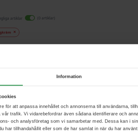
0
artiklar
ngliga artiklar
gkräm
Vi kan inte hitta produkter som match
Information
cookies
e för att anpassa innehållet och annonserna till användarna, tillh
vår trafik. Vi vidarebefordrar även sådana identifierare och anna
nnons- och analysföretag som vi samarbetar med. Dessa kan i sin
har tillhandahållit eller som de har samlat in när du har använt 