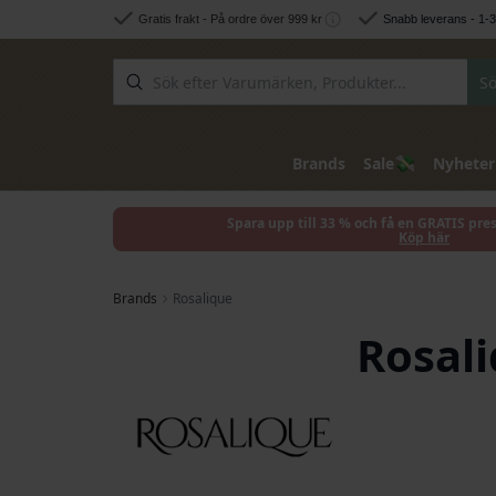
Hoppa till innehållet
Gratis frakt - På ordre över 999 kr
Snabb leverans - 1-
Sö
💸
Brands
Sale
Nyheter
Spara upp till 33 % och få en GRATIS pre
Köp här
Brands
Rosalique
Rosal