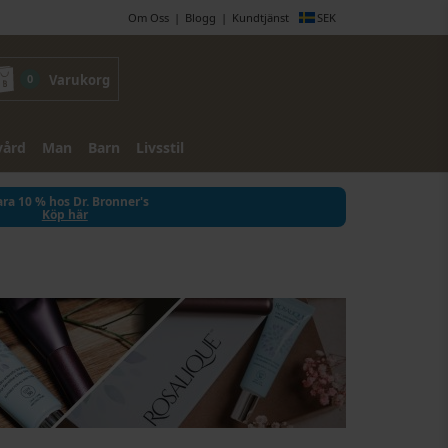
Om Oss
Blogg
Kundtjänst
SEK
0
Varukorg
vård
Man
Barn
Livsstil
ra 10 % hos Dr. Bronner's
Köp här