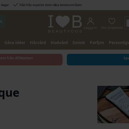
3 dagar
Råd från experter inom olika ämnesområden
k
Logga in
Min önskelista
Gåva idéer
Hårvård
Hudvård
Smink
Parfym
Personlig
sent från AllMatters
Spa
ique