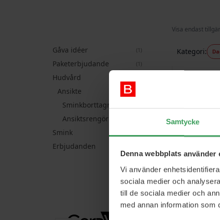
Visa endast tillgä
Gåva idéer
artikel
1
Kategori
Da
Paketerbjudande
artikel
1
Hudvård
artiklar
2
Ansikte
artiklar
2
Sminkborttagning
artiklar
2
Ansiktsrengöring
artiklar
2
Samtycke
Smink
artikel
1
Erbjudanden
artikel
1
Denna webbplats använder 
Vi använder enhetsidentifierar
sociala medier och analysera 
till de sociala medier och a
med annan information som du 