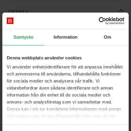
DETAILS
Artikelnummer:
1731498491
Kategori:
Hudvård
Kropp
Kroppskräm
Samtycke
Information
Om
Brands:
Sol De Janeiro
ml:
500 ml
Denna webbplats använder cookies
Vi använder enhetsidentifierare för att anpassa innehållet
Egenskaper:
Pleiende
Næringsrik
Fuktgivande
Mjukning
och annonserna till användarna, tillhandahålla funktioner
för sociala medier och analysera vår trafik. Vi
OM PRODUKTEN
vidarebefordrar även sådana identifierare och annan
information från din enhet till de sociala medier och
Sol De Janeiro Biggie Biggie Bum Bum Cream 500ml är en
annons- och analysföretag som vi samarbetar med.
lyxig och närande kroppskräm som ger intensiv fukt och
en läcker, slät hud. Denna exklusiva version av den
Dessa kan i sin tur kombinera informationen med annan
populära Bum Bum Cream är berikad med en fantastisk
blandning av koffein, cupuaçusmör och açaí-extrakt som
information som du har tillhandahållit eller som de har
samverkar för att ge näring och strama upp huden
samlat in när du har använt deras tjänster.
samtidigt som den lämnar efter sig en underbar doft av
karamelliserad vanilj och pistage. Perfekt för hela