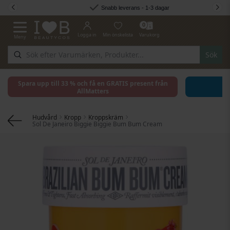
Hoppa till innehållet
Snabb leverans - 1-3 dagar
0
Logga in
Min önskelista
Varukorg
Meny
Växla Nav
Sök
Spara upp till 33 % och få en GRATIS present från
AllMatters
Hudvård
Kropp
Kroppskräm
Sol De Janeiro Biggie Biggie Bum Bum Cream
Hoppa till slutet av bildgalleriet