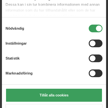
Lätt och bekväm att bära – knappt märkbar i håret.
Dessa kan i sin tur kombinera informationen med annan
Kan kombineras i flera delar för extra effekt eller
lager på lager av färg.
information som du har tillhandahållit eller som de har
Återanvändbar med noggrann demontering och
samlat in när du har använt deras tjänster.
korrekt förvaring.
Samtyckesval
Nödvändig
Hur man använder produkten
Planera placeringen: välj ett litet, dolt område för ett
Inställningar
diskret utseende – eller närmare ytan för en tydlig
accent.
Användning: Fäst fjäderförlängningen på en liten
Statistik
hårtofs med din föredragna metod (t.ex. microring,
liten klämma eller mjukt hårlim). Se till att tillbehöret
sitter nära hårbotten utan att dra i håret.
Marknadsföring
Täck fästet genom att lägga på ett tunt lager av ditt
eget hår så att övergången ser naturlig ut.
Styla håret som vanligt. Använd låg värme nära
fjädrarna och undvik direkt värme på tillbehöret.
Demontering: lossa försiktigt vid behov så att
Tillåt alla cookies
fjädrarna kan användas igen.