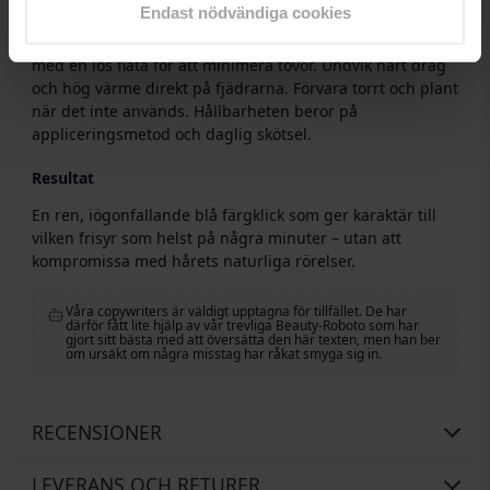
Skötsel och hållbarhet
Endast nödvändiga cookies
Borsta håret försiktigt och undvik att dra i tillbehöret. Sov
med en lös fläta för att minimera tovor. Undvik hårt drag
och hög värme direkt på fjädrarna. Förvara torrt och plant
när det inte används. Hållbarheten beror på
appliceringsmetod och daglig skötsel.
Resultat
En ren, iögonfallande blå färgklick som ger karaktär till
vilken frisyr som helst på några minuter – utan att
kompromissa med hårets naturliga rörelser.
Våra copywriters är väldigt upptagna för tillfället. De har
därför fått lite hjälp av vår trevliga Beauty-Roboto som har
gjort sitt bästa med att översätta den här texten, men han ber
om ursäkt om några misstag har råkat smyga sig in.
RECENSIONER
LEVERANS OCH RETURER