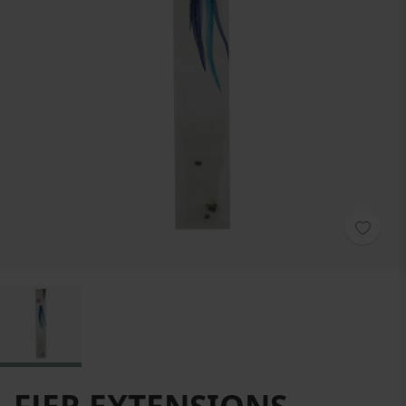
Hoppa till början av bildgalleriet