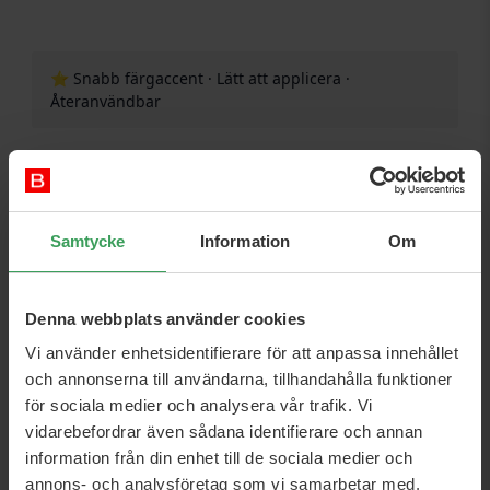
⭐ Snabb färgaccent · Lätt att applicera ·
Återanvändbar
Ge din frisyr en fräsch twist med korta, blå
fjäderförlängningar som direkt ger färg och textur utan
permanent bindning. De lätta fjädrarna faller naturligt in
i håret och är perfekta för både vardagsbruk och
Samtycke
Information
Om
speciella tillfällen där du vill ha en slående men elegant
look.
Fördelar
Denna webbplats använder cookies
Intensiv blå nyans som skapar tydliga färgeffekter i
Vi använder enhetsidentifierare för att anpassa innehållet
både ljust och mörkt hår.
och annonserna till användarna, tillhandahålla funktioner
Kort längd – perfekt för lugg, page, kortare frisyrer
för sociala medier och analysera vår trafik. Vi
eller som en diskret färgglimt bakom örat.
vidarebefordrar även sådana identifierare och annan
Flexibel styling: perfekt för löst hår, flätor och
information från din enhet till de sociala medier och
uppsättningar.
annons- och analysföretag som vi samarbetar med.