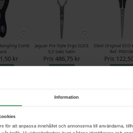
etangling Comb
Jaguar Pre Style Ergo SLICE
Sibel Original ECO 
lack
5,5 Saks Satin
Ref. P0010
1,50 kr
Pris
486,75 kr
Pris
122,50
p nu
Köp nu
Köp nu
GRATIS FRAKT
Information
cookies
e för att anpassa innehållet och annonserna till användarna, tillh
vår trafik. Vi vidarebefordrar även sådana identifierare och anna