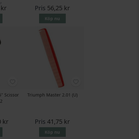
kr
 kr
Pris
56,25 kr
Köp nu
5" Scissor
Triumph Master 2.01 (U)
62
 kr
Pris
41,75 kr
Köp nu