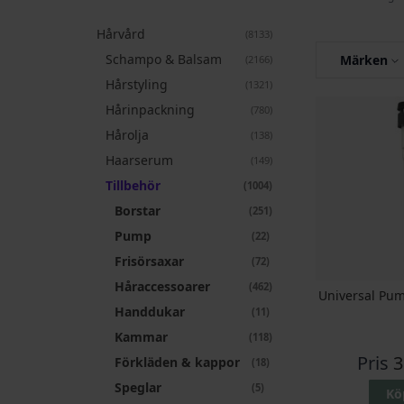
Hårvård
artiklar
8133
Schampo & Balsam
artiklar
Märken
2166
Hårstyling
artiklar
1321
Hårinpackning
artiklar
780
Hårolja
artiklar
138
Haarserum
artiklar
149
Tillbehör
artiklar
1004
Borstar
artiklar
251
Pump
artiklar
22
Frisörsaxar
artiklar
72
Håraccessoarer
artiklar
462
Universal Pu
Handdukar
artiklar
11
Kammar
artiklar
118
Pris
3
Förkläden & kappor
artiklar
18
Speglar
artiklar
5
Kö