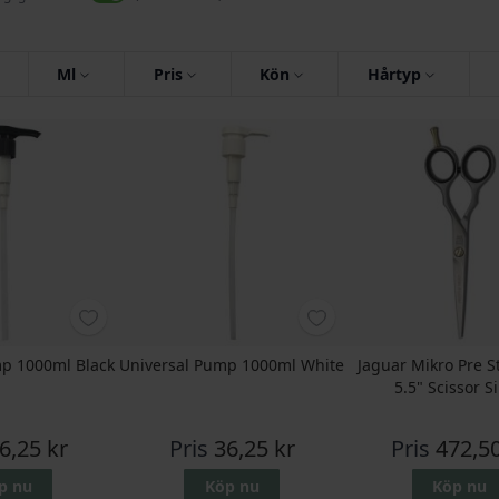
Ml
Pris
Kön
Hårtyp
mp 1000ml Black
Universal Pump 1000ml White
Jaguar Mikro Pre S
5.5" Scissor Si
6,25 kr
Pris
36,25 kr
Pris
472,50
p nu
Köp nu
Köp nu