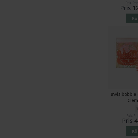
Rek. Pri
Pris
1
Kö
Invisibobble
Clem
3
Rek. Pri
Pris
4
Kö