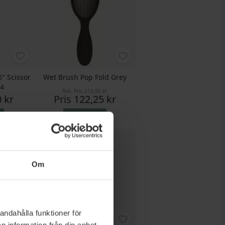
6" Scissor
Wet Brush Pop Fold Grey
64
Rek. Pris
213,95 kr
 kr
Pris
122,25 kr
Köp nu
Om
andahålla funktioner för
n information från din enhet