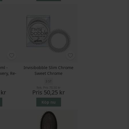
ml -
Invisibobble Slim Chrome
very, Re-
Sweet Chrome
3 ST
Rek. Pris
70,50 kr
 kr
Pris
50,25 kr
Köp nu