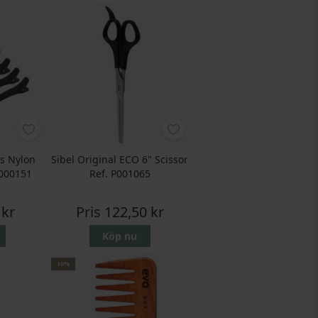
ps Nylon
Sibel Original ECO 6" Scissor
P000151
Ref. P001065
 kr
Pris
122,50 kr
Köp nu
10%