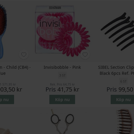
 - Child (CB4) -
Invisibobble - Pink
SIBEL Section Cli
lue
Black 6pcs Ref. 
3 ST
6 ST
1 571,95 kr
Rek. Pris
64,75 kr
003,50 kr
Pris
41,75 kr
Pris
99,50
p nu
Köp nu
Köp nu