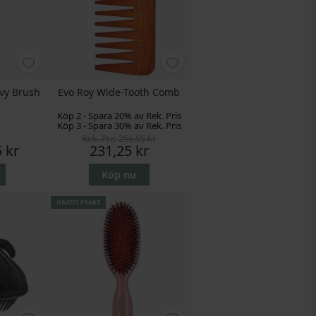
rvy Brush
Evo Roy Wide-Tooth Comb
e
Köp 2 - Spara 20% av Rek. Pris
Köp 3 - Spara 30% av Rek. Pris
Rek. Pris
256,95 kr
Pris
 kr
231,25 kr
Köp nu
GRATIS FRAKT