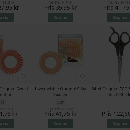
s
185,25 kr
Rek. Pris
64,75 kr
Rek. Pris
64,75 
27,95 kr
Pris
35,95 kr
Pris
41,75
p nu
Köp nu
Köp nu
 Original Sweet
Invisibobble Original Silky
Sibel Original ECO 
entine
Season
Ref. P0010
 ST
3 ST
s
64,75 kr
Rek. Pris
64,75 kr
1,75 kr
Pris
41,75 kr
Pris
122,50
p nu
Köp nu
Köp nu