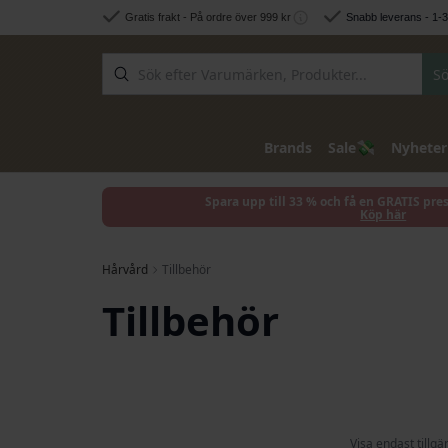
Hoppa till innehållet
Gratis frakt - På ordre över 999 kr
Snabb leverans - 1-
Sö
💸
Brands
Sale
Nyheter
Spara upp till 33 % och få en GRATIS pre
Köp här
Hårvård
Tillbehör
Tillbehör
Visa endast tillgä