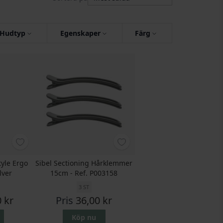
Hudtyp
Egenskaper
Färg
tyle Ergo
Sibel Sectioning Hårklemmer
lver
15cm - Ref. P003158
3 ST
 kr
Pris
36,00 kr
Köp nu