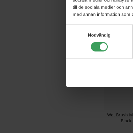
till de sociala medier och a
Mason Pearso
med annan information som du 
Sensit
Rek. Pris
Samtyckesval
Pris
1 
Nödvändig
Kö
Wet Brush M
Black