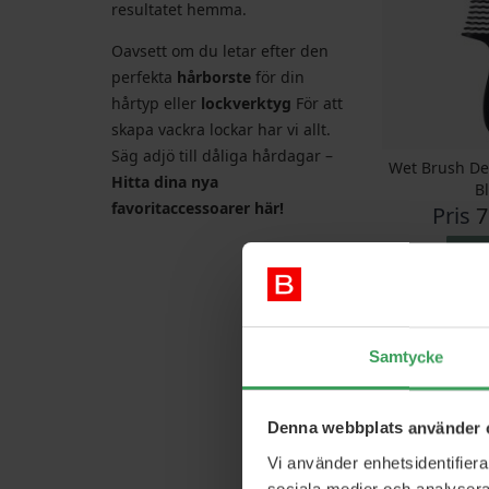
resultatet hemma.
Oavsett om du letar efter den
perfekta
hårborste
för din
hårtyp eller
lockverktyg
För att
skapa vackra lockar har vi allt.
Säg adjö till dåliga hårdagar –
Wet Brush D
Hitta dina nya
B
favoritaccessoarer här!
Pris
7
Kö
GRATIS FRAKT
Samtycke
Denna webbplats använder 
Vi använder enhetsidentifierar
sociala medier och analysera 