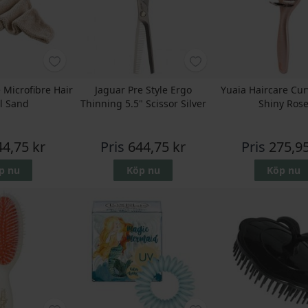
 Microfibre Hair
Jaguar Pre Style Ergo
Yuaia Haircare Cu
l Sand
Thinning 5.5" Scissor Silver
Shiny Ros
44,75 kr
Pris
644,75 kr
Pris
275,95
p nu
Köp nu
Köp nu