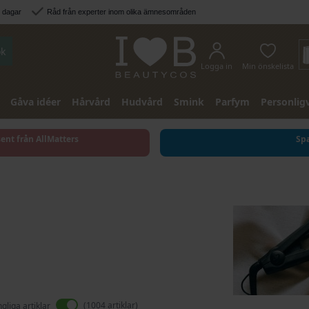
3 dagar
Råd från experter inom olika ämnesområden
k
Logga in
Min önskelista
Gåva idéer
Hårvård
Hudvård
Smink
Parfym
Personlig
sent från AllMatters
Spa
1004
artiklar
ngliga artiklar