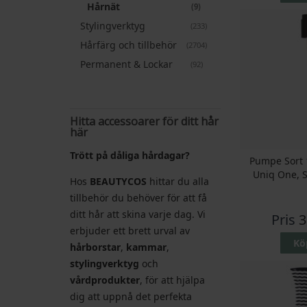
Hårnät
artiklar
9
Stylingverktyg
artiklar
233
Hårfärg och tillbehör
artiklar
2704
Permanent & Lockar
artiklar
92
Hitta accessoarer för ditt hår
här
Trött på dåliga hårdagar?
Pumpe Sort 1
Uniq One, S
Hos
BEAUTYCOS
hittar du alla
tillbehör du behöver för att få
ditt hår att skina varje dag. Vi
Pris
3
erbjuder ett brett urval av
Kö
hårborstar
,
kammar
,
stylingverktyg
och
vårdprodukter
, för att hjälpa
dig att uppnå det perfekta