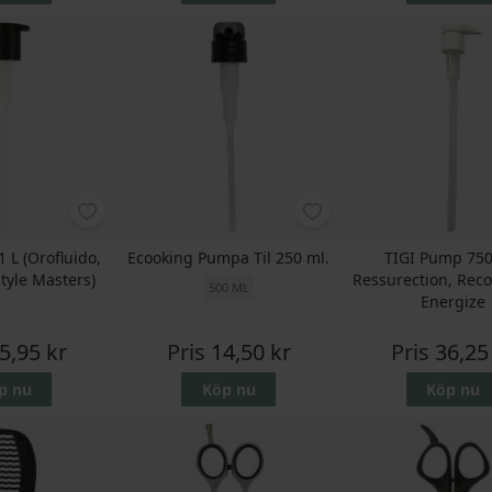
 L (Orofluido,
Ecooking Pumpa Til 250 ml.
TIGI Pump 750
tyle Masters)
Ressurection, Reco
500 ML
Energize
5,95 kr
Pris
14,50 kr
Pris
36,25
p nu
Köp nu
Köp nu