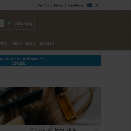
Om Oss
Blogg
Kundtjänst
SEK
0
Varukorg
vård
Man
Barn
Livsstil
ra 10 % hos Dr. Bronner's
Köp här
Sortera på