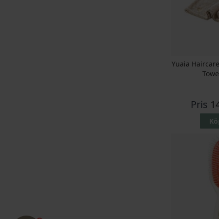
Yuaia Haircare
Towe
Pris
1
Kö