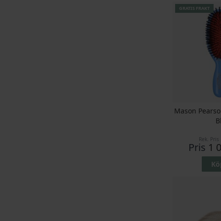
GRATIS FRAKT
Mason Pearson
B
Rek. Pris
Pris
1 
Kö