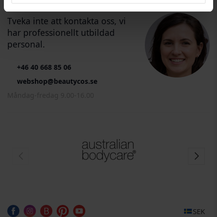
Tveka inte att kontakta oss, vi
har professionellt utbildad
personal.
+46 40 668 85 06
webshop@beautycos.se
Måndag-fredag 9.00-16.00
SEK