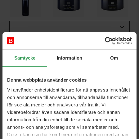
Buy All 3:
Samtycke
Information
Om
Gratis frakt
- På ordre över 999 kr.
Se fraktpriser
Snabb leverans
Denna webbplats använder cookies
Se fraktalternativ
SUPER RANKAD BUTIK
Vi använder enhetsidentifierare för att anpassa innehållet
Se alla recensioner
och annonserna till användarna, tillhandahålla funktioner
för sociala medier och analysera vår trafik. Vi
vidarebefordrar även sådana identifierare och annan
DETAILS
information från din enhet till de sociala medier och
annons- och analysföretag som vi samarbetar med.
Artikelnummer:
88033389154228
Dessa kan i sin tur kombinera informationen med annan