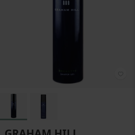
Hoppa till början av bildgalleriet
GRAHAM HILL