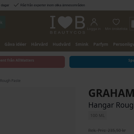
3 dagar
Råd från experter inom olika ämnesområden
k
Logga in
Min önskelista
Gåva idéer
Hårvård
Hudvård
Smink
Parfym
Personlig
sent från AllMatters
Spa
 Rough Paste
GRAHAM
Hangar Roug
100 ML
Rek. Pris
235,50 kr