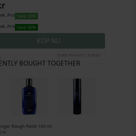
kr
ek. Pris
save 20%
ek. Pris
save 30%
KÖP NU
Snabb leverans 1-3 dagar
v
ENTLY BOUGHT TOGETHER
angar Rough Paste
100 ml
0 kr