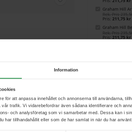
Pris
211,75 kr
Graham Hill A
Rek. Pris
235,5
Pris
211,75 kr
Graham Hill B
Rek. Pris
235,5
Pris
211,75 kr
B
Information
Gra
cookies
Se 
vax
Erbjudanden
e för att anpassa innehållet och annonserna till användarna, tillh
vår trafik. Vi vidarebefordrar även sådana identifierare och anna
Sn
Se 
nnons- och analysföretag som vi samarbetar med. Dessa kan i sin
har tillhandahållit eller som de har samlat in när du har använt 
SUPE
Se al