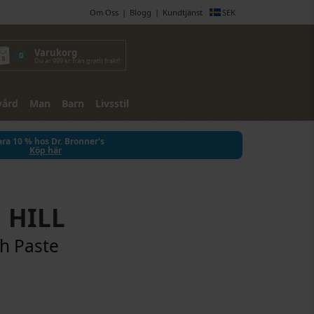
Om Oss
Blogg
Kundtjänst
SEK
Varukorg
0
Du är 999 kr från gratis frakt!
vård
Man
Barn
Livsstil
ra 10 % hos Dr. Bronner's
Köp här
 HILL
h Paste