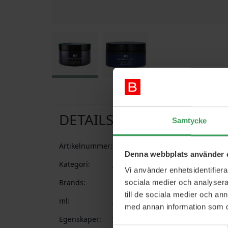
Hoppa till början av bildgalleriet
DETAILS
Samtycke
Artikelnummer:
88033389154229
Denna webbplats använder 
Kategori:
Man
Hårstyling
Hårvax
Paste 
Vi använder enhetsidentifierar
Brands:
Graham Hill
sociala medier och analysera 
till de sociala medier och a
ml:
100 ml
med annan information som du 
Egenskaper:
Volym
Matt