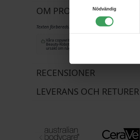
Samtyckesval
OM PRODUKTEN
Nödvändig
Texten förbereds...
Våra copywriters är väldigt upptagna för tillfället. De ha
Beauty-Roboto som har gjort sitt bästa med att övers
ursäkt om några misstag har råkat smyga sig in.
RECENSIONER
LEVERANS OCH RETURER