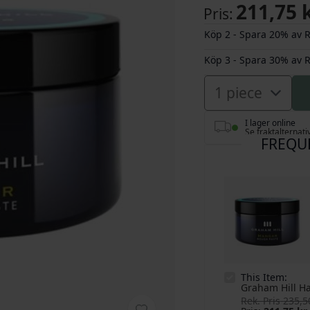
211,75 
Pris
Köp 2 - Spara 20% av R
Köp 3 - Spara 30% av R
I lager online
Se fraktalternati
FREQU
This Item:
Graham Hill H
Rek. Pris
235,5