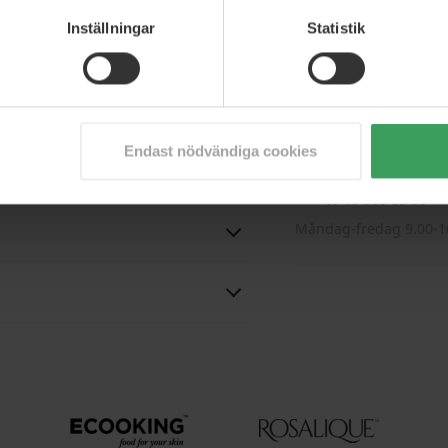
Inställningar
Statistik
RÅD FRÅN EXP
Tveka inte att kont
r därför fått lite hjälp av vår trevliga
ätta den här texten, men han ber om
professionellt utb
Endast nödvändiga cookies
+46 40 668 85 06
Måndag-fredag 9.00-1