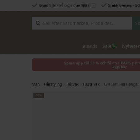
Hoppa till innehållet
Gratis frakt - På ordre över 999 kr
Snabb leverans - 1-
Sö
💸
Brands
Sale
Nyheter
Spara upp till 33 % och få en GRATIS pre
Köp här
Man
Hårstyling
Hårvax
Paste vax
Graham Hill Hangar
Hoppa till slutet av bildgalleriet
10%