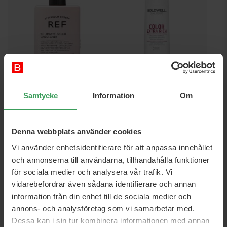
REF Illuminate Colour
Goldwell Color Extra Rich
Samtycke
Information
Om
Conditioner
Brilliance Shampoo
245 ML
250 ML
Rek. Pris
259,75 kr
Rek. Pris
229,25 kr
Denna webbplats använder cookies
Pris
159,50 kr
Pris
71,25 kr
Vi använder enhetsidentifierare för att anpassa innehållet
Köp nu
Köp nu
och annonserna till användarna, tillhandahålla funktioner
för sociala medier och analysera vår trafik. Vi
vidarebefordrar även sådana identifierare och annan
information från din enhet till de sociala medier och
annons- och analysföretag som vi samarbetar med.
Dessa kan i sin tur kombinera informationen med annan