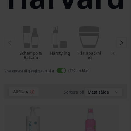
Schampo &
Hårstyling
Hårinpackni
Hårolja
Balsam
ng
792
artiklar
Visa endast tillgängliga artiklar
Sortera på
All filters
1