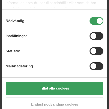
information som du har tillhandahållit eller som de har
samlat in när du har använt deras tjänster.
Samtyckesval
Nödvändig
REF Hair And Body Shampoo
Milk Shake Colour Care
Colour Maintainer
1000 ML
Conditioner
Inställningar
300 ML
Rek. Pris
673,25 kr
Rek. Pris
302,25 kr
Pris
443,75 kr
Pris
136,75 kr
Statistik
Köp nu
Köp nu
Marknadsföring
Tillåt alla cookies
Endast nödvändiga cookies