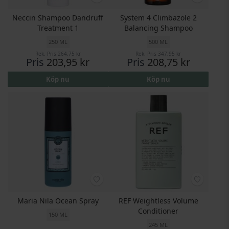
Neccin Shampoo Dandruff
System 4 Climbazole 2
Treatment 1
Balancing Shampoo
250 ML
500 ML
Rek. Pris
264,75 kr
Rek. Pris
347,95 kr
Pris
203,95 kr
Pris
208,75 kr
Köp nu
Köp nu
Maria Nila Ocean Spray
REF Weightless Volume
Conditioner
150 ML
245 ML