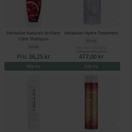
Palmolive Naturals Brilliant
Sebastian Hydre Treatment
Color Shampoo
500 ML
350 ML
Rek. Pris
1 013,50 kr
Tidligare
491,50 kr
Pris
Pris
36,25 kr
477,00 kr
Köp nu
Köp nu