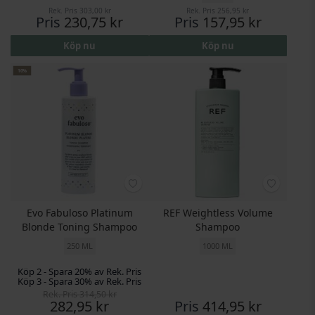
Rek. Pris
303,00 kr
Rek. Pris
256,95 kr
Pris
230,75 kr
Pris
157,95 kr
Köp nu
Köp nu
10%
Evo Fabuloso Platinum
REF Weightless Volume
Blonde Toning Shampoo
Shampoo
250 ML
1000 ML
Köp 2 - Spara 20% av Rek. Pris
Köp 3 - Spara 30% av Rek. Pris
Rek. Pris
314,50 kr
Pris
282,95 kr
Pris
414,95 kr