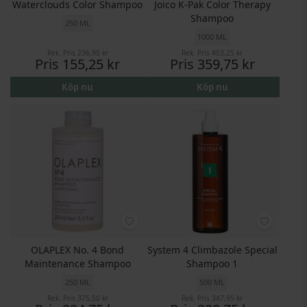
Waterclouds Color Shampoo
Joico K-Pak Color Therapy
Shampoo
250 ML
1000 ML
Rek. Pris
236,95 kr
Rek. Pris
403,25 kr
Pris
155,25 kr
Pris
359,75 kr
Köp nu
Köp nu
OLAPLEX No. 4 Bond
System 4 Climbazole Special
Maintenance Shampoo
Shampoo 1
250 ML
500 ML
Rek. Pris
375,50 kr
Rek. Pris
347,95 kr