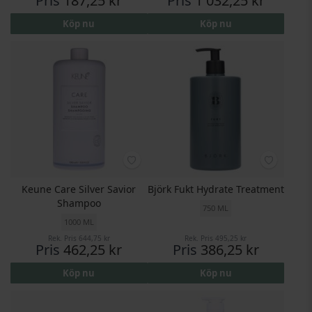
Pris
187,25 kr
Pris
1 032,25 kr
Köp nu
Köp nu
Keune Care Silver Savior
Björk Fukt Hydrate Treatment
Shampoo
750 ML
1000 ML
Rek. Pris
644,75 kr
Rek. Pris
495,25 kr
Pris
462,25 kr
Pris
386,25 kr
Köp nu
Köp nu