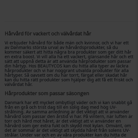
Hårvård för vackert och välvårdat hår
Vi erbjuder hårvård för både män och kvinnor, och vi har ett
av Danmarks största urval av hårvårdsprodukter, så du
kommer säkert att hitta några bra produkter som ger ditt hår
en extra boost. Vi vill alla ha ett vackert, glänsande hår och ett
sätt att uppnå detta är att använda hårprodukter som passar
din hårtyp. Hos BEAUTYCOS kan du hitta alla typer av läckra
hårprodukter och vi har noggrant utvalda produkter för alla
hårtyper. Så oavsett om du har torrt, färgat eller skadat hår
kan du hitta rätt produkter som hjälper dig att få ett friskt och
välvårdat hår.
Hårprodukter som passar säsongen
Danmark har ett mycket ombytligt väder och vi kan snabbt gå
från en grå och trist dag till en solig dag med hög UV-
strålning. Av samma anledning är det viktigt att vi använder
hårvård som passar den årstid vi har. På vintern, när luften är
torr och hård mot håret, är det viktigt att vi använder en
hårvård som ger extra fukt och skydd mot kylan. Omvänt, om
det är sommar är det viktigt att skydda håret från solens UV-
strålar. Under var och en av våra produkter kan du hitta de