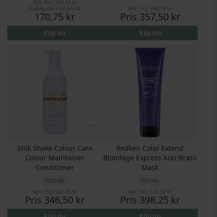
Rek. Pris
265,50 kr
Tidligare
197,95 kr
Rek. Pris
394,75 kr
Pris
170,75 kr
Pris
357,50 kr
Köp nu
Köp nu
Milk Shake Colour Care
Redken Color Extend
Colour Maintainer
Blondage Express Anti-Brass
Conditioner
Mask
1000 ML
250 ML
Rek. Pris
942,50 kr
Rek. Pris
516,50 kr
Pris
346,50 kr
Pris
398,25 kr
Köp nu
Köp nu