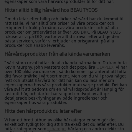
egenskaper som våra hårvårdsprodukter tillför ditt hår.
Hittar alltid billig hårvård hos BEAUTYCOS
Om du letar efter billig och läcker hårvård har du kommit till
rätt ställe. Vi har alltid bra priser på våra produkter och
erbjuder fri frakt på många av våra produkter och på alla
produkter om ordervärdet är över 350 DKK. På BEAUTYCOS
fokuserar vi på DIG, varför vi alltid strävar efter att ge den
bästa servicen, varför vi erbjuder en prisgaranti på alla
produkter och snabb leverans.
Hårvårdsprodukter från alla kända varumärken
I vårt stora urval hittar du alla kända hårmärken. Du kan hitta
Kevin Murphy, John Masters och det populära
OLAPLEX
. Vi har
över 100 olika varumärken, så du kommer garanterat att hitta
ditt favoritmärke i vårt sortiment. Men om du vill prova något
nytt och utsökt hårvård för ditt hår, kan du läsa mer om
egenskaperna hos våra produkter inuti varje produkt. Det kan
vara svårt att bedöma om en hårvårdsprodukt är lämplig för
just ditt hår, och därför har vi gjort en dygd av att ge
detaljerade beskrivningar av både ingredienser och
egenskaper hos våra produkter.
Hitta den hårprodukt du letar efter
Vi har ett brett utbud av olika hårkategorier som gör det
enkelt och tydligt för dig att hitta exakt det du letar efter. Du
hittar kategorier som
schampo
, hårfärg och andra elektriska