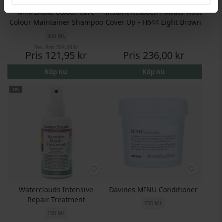
Milk Shake Colour Care
Instant Retouch Powder Root
Colour Maintainer Shampoo
Cover Up - H644 Light Brown
300 ML
Rek. Pris
304,50 kr
Pris
121,95 kr
Pris
236,00 kr
Köp nu
Köp nu
14%
Waterclouds Intensive
Davines MINU Conditioner
Repair Treatment
250 ML
150 ML