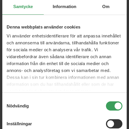
Hitta den nyans som passar dig i vårt omfattande sortiment
Samtycke
Information
Om
av permanenta hårfärger. Vi har de bästa permanenta
hårfärgerna för att ge dig felfria resultat. Skapa livfulla röda,
Denna webbplats använder cookies
vackra rosa och underbara blondiner med vår permanenta
lysande hårfärg. Hitta din nya look från varumärken som
Vi använder enhetsidentifierare för att anpassa innehållet
Wella Professionals, L'oreal Professionnel.
och annonserna till användarna, tillhandahålla funktioner
för sociala medier och analysera vår trafik. Vi
Professionella permanenta hårfärger för hemmet. Få också
vidarebefordrar även sådana identifierare och annan
din önskade ljusblonda nyans med våra hårfärger och täck
information från din enhet till de sociala medier och
dina gråa hår och rötter med en root cover-up spray. Vi har
annons- och analysföretag som vi samarbetar med.
även något för dig som bara vill experimentera och prova nya
Dessa kan i sin tur kombinera informationen med annan
färger eller bara behålla den en kort stund. Permanenta
information som du har tillhandahållit eller som de har
hårfärger är ett perfekt alternativ i båda fallen, du kan välja
samlat in när du har använt deras tjänster.
mellan många olika hårfärger.
Samtyckesval
Nödvändig
Inställningar