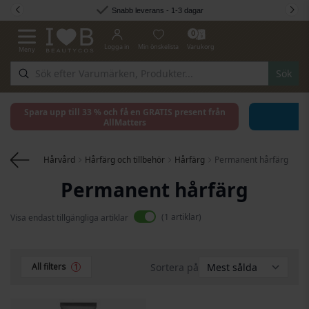
Hoppa till innehållet
Snabb leverans - 1-3 dagar
0
Logga in
Min önskelista
Varukorg
Meny
Växla Nav
Sök
Spara upp till 33 % och få en GRATIS present från
AllMatters
Hårvård
Hårfärg och tillbehör
Hårfärg
Permanent hårfärg
Permanent hårfärg
1
artiklar
Visa endast tillgängliga artiklar
Sortera på
All filters
1