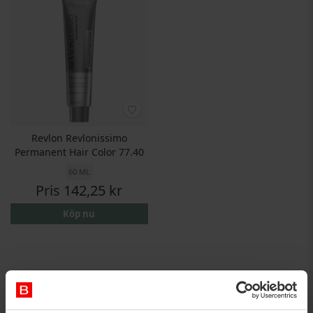
Revlon Revlonissimo
Permanent Hair Color 77.40
60 ML
Pris
142,25 kr
Köp nu
Permanent hårfärg