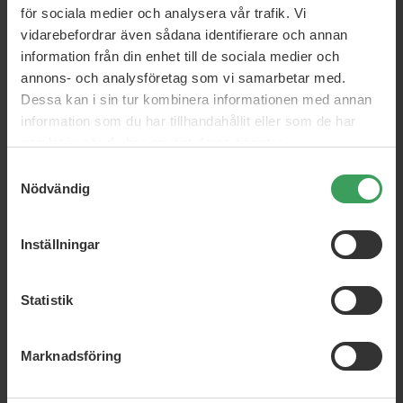
REF Thickening Spray
Keune Care Confident Curl
för sociala medier och analysera vår trafik. Vi
Leave-in Curly
vidarebefordrar även sådana identifierare och annan
300 ML
300 ML
information från din enhet till de sociala medier och
Rek. Pris
274,25 kr
Pris
171,25 kr
Pris
259,75 kr
annons- och analysföretag som vi samarbetar med.
Dessa kan i sin tur kombinera informationen med annan
Köp nu
Köp nu
information som du har tillhandahållit eller som de har
samlat in när du har använt deras tjänster.
Samtyckesval
Nödvändig
Inställningar
Statistik
Goldwell Ultra Volume
GOLD Delicious Foundation
Lagoom Jam 4
Mousse
Marknadsföring
75 ML
200 ML
Rek. Pris
172,75 kr
Rek. Pris
333,50 kr
Pris
71,25 kr
Pris
265,50 kr