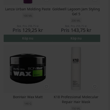
Lanza Urban Molding Paste
Goldwell Lagoom Jam Styling
Gel 5
100 ML
200 ML
Rek. Pris
298,75 kr
Rek. Pris
259,75 kr
Pris
129,25 kr
Pris
143,75 kr
Köp nu
Köp nu
BonHair Wax Matt
K18 Professional Molecular
Repair Hair Mask
140 G
150 ML