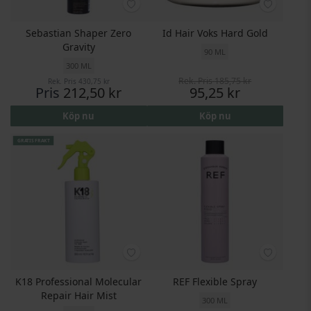
Sebastian Shaper Zero
Id Hair Voks Hard Gold
Gravity
90 ML
300 ML
Rek. Pris
185,75 kr
Rek. Pris
430,75 kr
Pris
Pris
212,50 kr
95,25 kr
Köp nu
Köp nu
GRATIS FRAKT
K18 Professional Molecular
REF Flexible Spray
Repair Hair Mist
300 ML