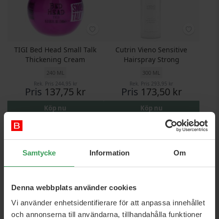
TIGI Bed Head Small Talk
Cutrin Vieno Sensitive
Thickening Cream
Hairspray Strong
240 ML
300 ML
Rek. Pris
244,95 kr
Rek. Pris
293,95 kr
Pris
137,75 kr
Pris
173,50 kr
Köp nu
Köp nu
Samtycke
Information
Om
Denna webbplats använder cookies
Vi använder enhetsidentifierare för att anpassa innehållet
och annonserna till användarna, tillhandahålla funktioner