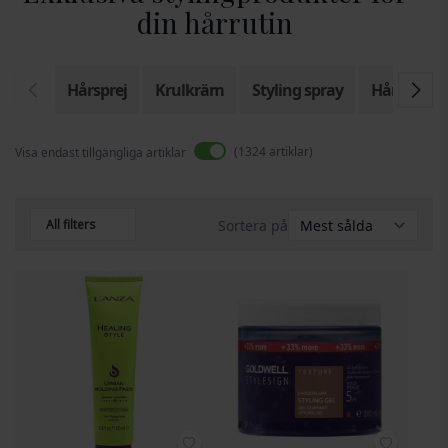
din hårrutin
Hårsprej
Krulkräm
Styling spray
Hårmouss
1324
artiklar
Visa endast tillgängliga artiklar
All filters
Sortera på