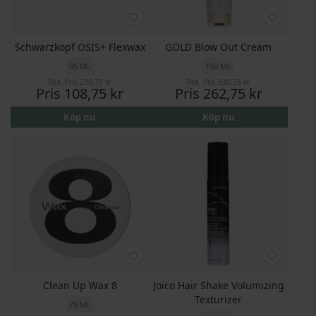
Schwarzkopf OSIS+ Flexwax
GOLD Blow Out Cream
85 ML
150 ML
Rek. Pris
230,75 kr
Rek. Pris
330,25 kr
Pris
108,75 kr
Pris
262,75 kr
Köp nu
Köp nu
Clean Up Wax 8
Joico Hair Shake Volumizing
Texturizer
75 ML