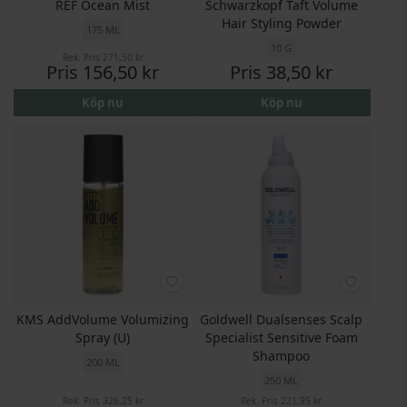
REF Ocean Mist
Schwarzkopf Taft Volume
Hair Styling Powder
175 ML
10 G
Rek. Pris
271,50 kr
Pris
156,50 kr
Pris
38,50 kr
Köp nu
Köp nu
KMS AddVolume Volumizing
Goldwell Dualsenses Scalp
Spray (U)
Specialist Sensitive Foam
Shampoo
200 ML
250 ML
Rek. Pris
326,25 kr
Rek. Pris
221,95 kr