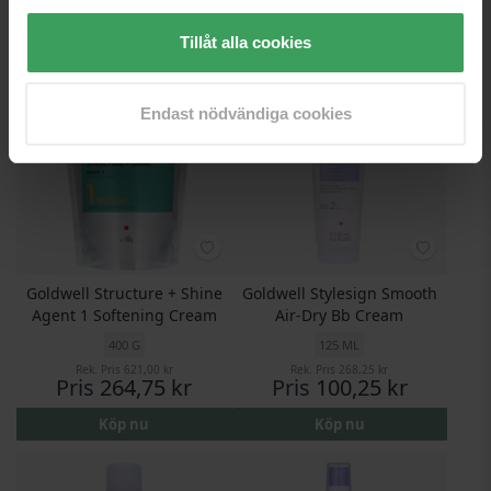
Köp nu
Köp nu
Tillåt alla cookies
Endast nödvändiga cookies
Goldwell Structure + Shine
Goldwell Stylesign Smooth
Agent 1 Softening Cream
Air-Dry Bb Cream
400 G
125 ML
Rek. Pris
621,00 kr
Rek. Pris
268,25 kr
Pris
264,75 kr
Pris
100,25 kr
Köp nu
Köp nu