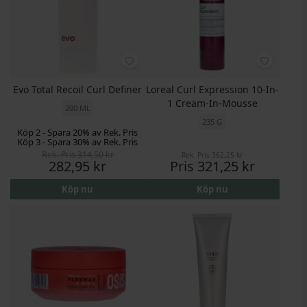
Evo Total Recoil Curl Definer
Loreal Curl Expression 10-In-
1 Cream-In-Mousse
200 ML
235 G
Köp 2 - Spara 20% av Rek. Pris
Köp 3 - Spara 30% av Rek. Pris
Rek. Pris
314,50 kr
Rek. Pris
362,25 kr
Pris
282,95 kr
Pris
321,25 kr
Köp nu
Köp nu