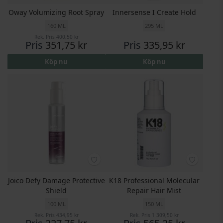
Oway Volumizing Root Spray
Innersense I Create Hold
160 ML
295 ML
Rek. Pris
400,50 kr
Pris
351,75 kr
Pris
335,95 kr
Köp nu
Köp nu
Joico Defy Damage Protective
K18 Professional Molecular
Shield
Repair Hair Mist
100 ML
150 ML
Rek. Pris
434,95 kr
Rek. Pris
1 309,50 kr