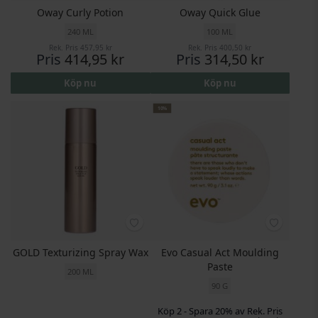
Oway Curly Potion
Oway Quick Glue
240 ML
100 ML
Rek. Pris
457,95 kr
Rek. Pris
400,50 kr
Pris
414,95 kr
Pris
314,50 kr
Köp nu
Köp nu
10%
GOLD Texturizing Spray Wax
Evo Casual Act Moulding
Paste
200 ML
90 G
Köp 2 - Spara 20% av Rek. Pris