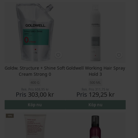
Goldw. Structure + Shine Soft
Goldwell Working Hair Spray
Cream Strong 0
Hold 3
400 G
500 ML
Rek. Pris
608,95 kr
Rek. Pris
311,75 kr
Pris
303,00 kr
Pris
129,25 kr
Köp nu
Köp nu
10%