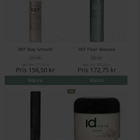
REF Stay Smooth
REF Fiber Mousse
125 ML
250 ML
Rek. Pris
271,50 kr
Rek. Pris
274,25 kr
Pris
156,50 kr
Pris
172,75 kr
Köp nu
Köp nu
49%