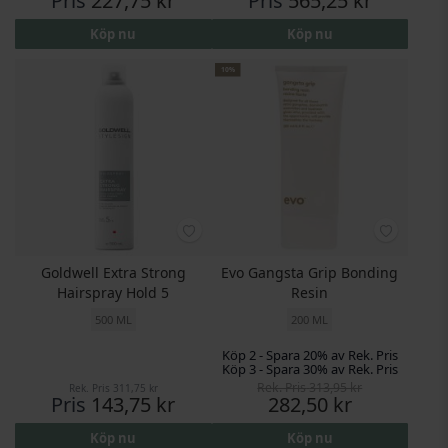
Pris
227,75 kr
Pris
565,25 kr
Köp nu
Köp nu
10%
Goldwell Extra Strong
Evo Gangsta Grip Bonding
Hairspray Hold 5
Resin
500 ML
200 ML
Köp 2 - Spara 20% av Rek. Pris
Köp 3 - Spara 30% av Rek. Pris
Rek. Pris
313,95 kr
Rek. Pris
311,75 kr
Pris
Pris
143,75 kr
282,50 kr
Köp nu
Köp nu