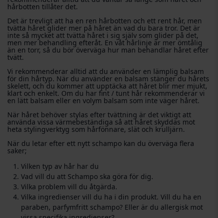
hårbotten tillåter det.
Det är trevligt att ha en ren hårbotten och ett rent hår, men
tvätta håret glider mer på håret än vad du bara tror. Det är
inte så mycket att tvätta håret i sig själv som glider på det,
men mer behandling efteråt. En våt hårlinje är mer ömtålig
än en torr, så du bör överväga hur man behandlar håret efter
tvätt.
Vi rekommenderar alltid att du använder en lämplig balsam
för din hårtyp. När du använder en balsam stänger du hårets
skelett, och du kommer att upptäcka att håret blir mer mjukt,
klart och enkelt. Om du har fint / tunt hår rekommenderar vi
en lätt balsam eller en volym balsam som inte väger håret.
När håret behöver stylas efter tvättning är det viktigt att
använda vissa värmebeständiga så att håret skyddas mot
heta stylingverktyg som hårfönnare, slät och krulljärn.
När du letar efter ett nytt schampo kan du överväga flera
saker;
Vilken typ av hår har du
Vad vill du att Schampo ska göra för dig.
Vilka problem vill du åtgärda.
Vilka ingredienser vill du ha i din produkt. Vill du ha en
paraben, parfymfritt schampo? Eller är du allergisk mot
vissa specifika ingredienser?