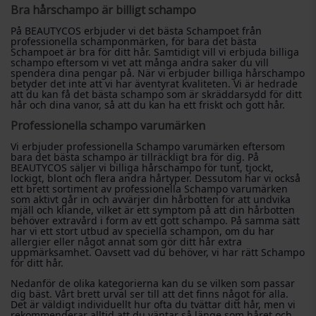
Bra hårschampo är billigt schampo
På BEAUTYCOS erbjuder vi det bästa Schampoet från
professionella schamponmärken, för bara det bästa
Schampoet är bra för ditt hår. Samtidigt vill vi erbjuda billiga
schampo eftersom vi vet att många andra saker du vill
spendera dina pengar på. När vi erbjuder billiga hårschampo
betyder det inte att vi har äventyrat kvaliteten. Vi är hedrade
att du kan få det bästa schampo som är skräddarsydd för ditt
hår och dina vanor, så att du kan ha ett friskt och gott hår.
Professionella schampo varumärken
Vi erbjuder professionella Schampo varumärken eftersom
bara det bästa schampo är tillräckligt bra för dig. På
BEAUTYCOS säljer vi billiga hårschampo för tunt, tjockt,
lockigt, blont och flera andra hårtyper. Dessutom har vi också
ett brett sortiment av professionella Schampo varumärken
som aktivt går in och avvärjer din hårbotten för att undvika
mjäll och kliande, vilket är ett symptom på att din hårbotten
behöver extravård i form av ett gott schampo. På samma sätt
har vi ett stort utbud av speciella schampon, om du har
allergier eller något annat som gör ditt hår extra
uppmärksamhet. Oavsett vad du behöver, vi har rätt Schampo
för ditt hår.
Nedanför de olika kategorierna kan du se vilken som passar
dig bäst. Vårt brett urval ser till att det finns något för alla.
Det är väldigt individuellt hur ofta du tvättar ditt hår, men vi
rekommenderar alltid att du väntar så länge som håret och