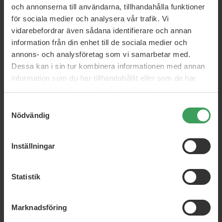
och annonserna till användarna, tillhandahålla funktioner
för sociala medier och analysera vår trafik. Vi
vidarebefordrar även sådana identifierare och annan
Head and Shoulders Classic
Redken Extreme Conditioner
information från din enhet till de sociala medier och
Clean
1000 ML
annons- och analysföretag som vi samarbetar med.
250 ML
Dessa kan i sin tur kombinera informationen med annan
Rek. Pris
954,75 kr
Pris
41,50 kr
Pris
657,95 kr
information som du har tillhandahållit eller som de har
samlat in när du har använt deras tjänster.
Köp nu
Köp nu
Samtyckesval
Nödvändig
Inställningar
Schampo & Balsam
Du kan inte förvänta dig mjukt, glänsande och riktigt friskt
Statistik
hår utan att använda ett av de bästa schampona. Det är ett
faktum. Resan mot vackert hår börjar långt innan du kliver in
i duschen.
Marknadsföring