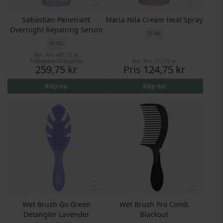
Sebastian Penetraitt
Maria Nila Cream Heat Spray
Overnight Repairing Serum
75 ML
95 ML
Rek. Pris
485,75 kr
Tidligare
274,25 kr
Rek. Pris
172,75 kr
Pris
259,75 kr
Pris
124,75 kr
Köp nu
Köp nu
Wet Brush Go Green
Wet Brush Pro Comb
Detangler Lavender
Blackout