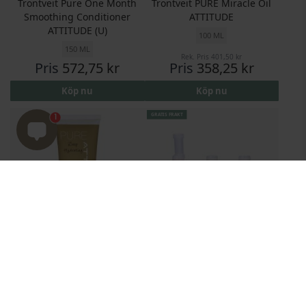
Trontveit Pure One Month
Trontveit PURE Miracle Oil
Smoothing Conditioner
ATTITUDE
ATTITUDE (U)
100 ML
150 ML
Rek. Pris
401,50 kr
Pris
572,75 kr
Pris
358,25 kr
Köp nu
Köp nu
GRATIS FRAKT
1
Trontveit Pure Deep
Olaplex Salon Intro Kit 3
Hydrating Attitude Mask
3 X 525 ML
200 ML
Rek. Pris
387,00 kr