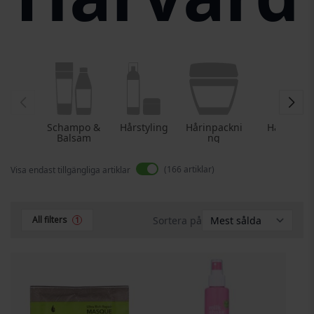
Schampo &
Hårstyling
Hårinpackni
Hårolja
Balsam
ng
166
artiklar
Visa endast tillgängliga artiklar
Sortera på
All filters
1