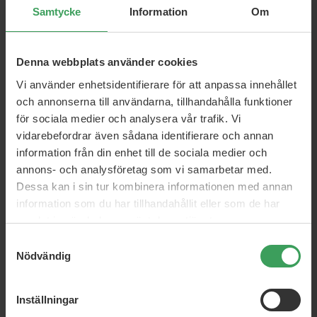
Samtycke
Information
Om
Waterclouds Repair
Grazette Crush Power
Hairbutter
Conditioner
Denna webbplats använder cookies
250 ML
1000 ML
Rek. Pris
314,50 kr
Rek. Pris
572,75 kr
Vi använder enhetsidentifierare för att anpassa innehållet
Pris
241,25 kr
Pris
432,25 kr
och annonserna till användarna, tillhandahålla funktioner
Köp nu
Köp nu
för sociala medier och analysera vår trafik. Vi
vidarebefordrar även sådana identifierare och annan
information från din enhet till de sociala medier och
annons- och analysföretag som vi samarbetar med.
Dessa kan i sin tur kombinera informationen med annan
information som du har tillhandahållit eller som de har
samlat in när du har använt deras tjänster.
Samtyckesval
Nödvändig
Maria Nila Repair
Maria Nila Structure Repair
Conditioner
Leave In Cream
Inställningar
300 ML
200 ML