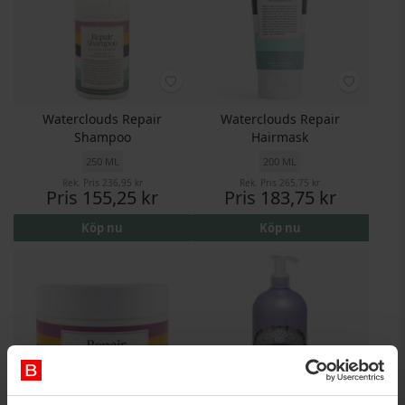
Waterclouds Repair
Waterclouds Repair
Shampoo
Hairmask
250 ML
200 ML
Rek. Pris
236,95 kr
Rek. Pris
265,75 kr
Pris
155,25 kr
Pris
183,75 kr
Köp nu
Köp nu