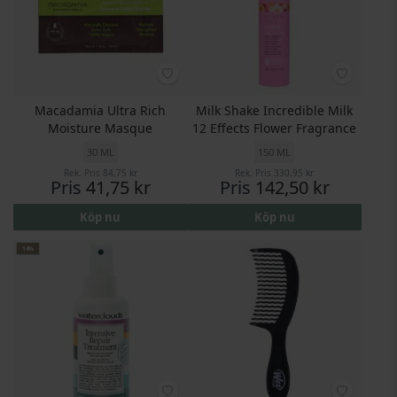
Macadamia Ultra Rich
Milk Shake Incredible Milk
Moisture Masque
12 Effects Flower Fragrance
30 ML
150 ML
Rek. Pris
84,75 kr
Rek. Pris
330,95 kr
Pris
41,75 kr
Pris
142,50 kr
Köp nu
Köp nu
14%