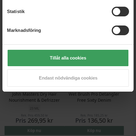
Rek. Pris
311,75 kr
Rek. Pris
332,00 kr
Pris
245,25 kr
Pris
259,75 kr
Statistik
Köp nu
Köp nu
Marknadsföring
Tillåt alla cookies
Endast nödvändiga cookies
John Masters Dry Hair
Wet Brush Pro Detangler
Nourishment & Defrizzer
Free Sixty Denim
23 ML
Rek. Pris
459,50 kr
Rek. Pris
185,25 kr
Pris
269,95 kr
Pris
136,50 kr
Köp nu
Köp nu