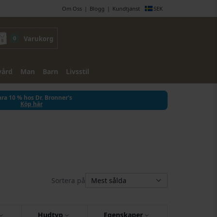
Om Oss
Blogg
Kundtjänst
SEK
0
Varukorg
vård
Man
Barn
Livsstil
ra 10 % hos Dr. Bronner's
Köp här
Sortera på
Hudtyp
Egenskaper