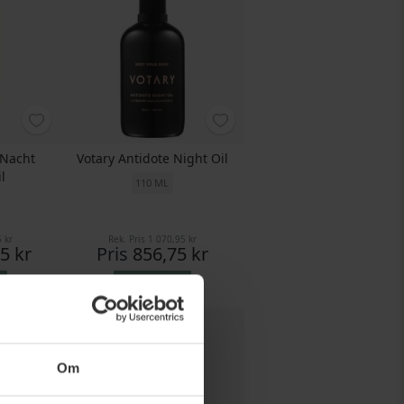
 Nacht
Votary Antidote Night Oil
l
110 ML
 kr
Rek. Pris
1 070,95 kr
5 kr
Pris
856,75 kr
Köp nu
Om