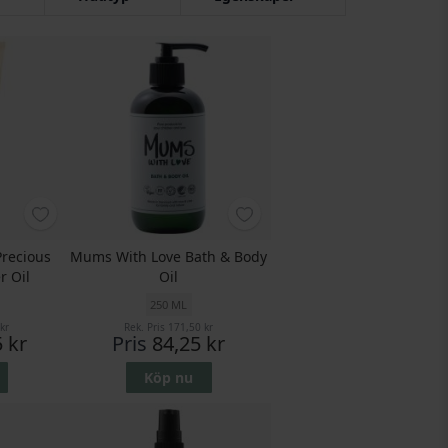
Precious
Mums With Love Bath & Body
r Oil
Oil
250 ML
kr
Rek. Pris
171,50 kr
 kr
Pris
84,25 kr
Köp nu