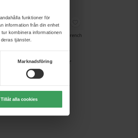
andahålla funktioner för
n information från din enhet
 tur kombinera informationen
oxed Set
Sol De Janeiro Delicia Drench
deras tjänster.
Shower Oil
385 ML
 kr
5 kr
Pris
279,75 kr
Marknadsföring
Köp nu
Tillåt alla cookies