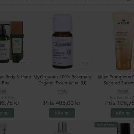
ve Body & Hand
My.Organics 100% Rosemary
Nuxe Prodigieux 
t Box
Organic Essential oil (U)
Scented Showe
0 ML
10 ML
200 ML
s
315,75 kr
Rek. Pris
181,25 
86,75 kr
Pris
405,00 kr
Pris
108,75
p nu
Köp nu
Köp nu
GRATIS FRAKT