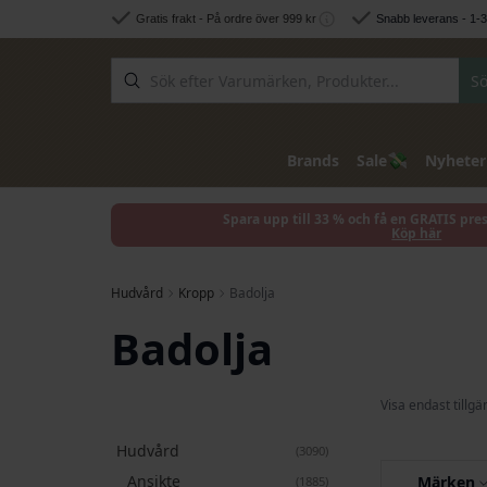
Hoppa till innehållet
Gratis frakt - På ordre över 999 kr
Snabb leverans - 1-
Sö
💸
Brands
Sale
Nyheter
Spara upp till 33 % och få en GRATIS pre
Köp här
Hudvård
Kropp
Badolja
Badolja
Visa endast tillgä
Hudvård
artiklar
3090
Ansikte
artiklar
Märken
1885