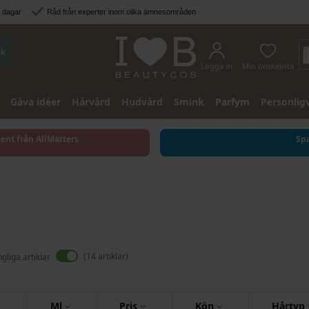
3 dagar
Råd från experter inom olika ämnesområden
k
Logga in
Min önskelista
Gåva idéer
Hårvård
Hudvård
Smink
Parfym
Personlig
sent från AllMatters
Spa
14
artiklar
ngliga artiklar
Ml
Pris
Kön
Hårtyp