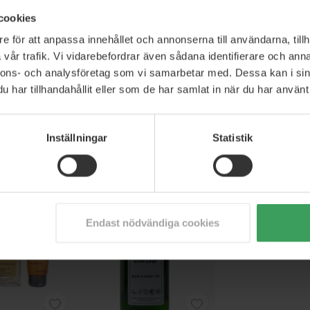
cookies
e för att anpassa innehållet och annonserna till användarna, tillh
vår trafik. Vi vidarebefordrar även sådana identifierare och anna
nnons- och analysföretag som vi samarbetar med. Dessa kan i sin
ime Repair Kit
Votary Super Skin Kit
Votary Darlings B
har tillhandahållit eller som de har samlat in när du har använt 
Gaveæske
0 ML
90 ML
62 ML
1 420,75 kr
Rek. Pris
1 213,75 kr
Rek. Pris
1 463,75
136,75 kr
Pris
971,00 kr
Pris
1 170,9
Inställningar
Statistik
p nu
Köp nu
Köp nu
Endast nödvändiga cookies