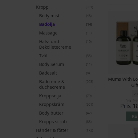
Kropp
artiklar
831
Body mist
artiklar
48
Badolja
artiklar
14
Massage
artiklar
11
Hals- und
artiklar
10
Dekolletecreme
Tvål
artiklar
35
Body Serum
artiklar
11
Badesalt
artiklar
8
Mums With Lo
Badcreme &
artiklar
203
Gif
duchecreme
25
Kroppsolja
artiklar
79
Rek. Pri
Kroppskräm
Pris
1
artiklar
301
Body butter
artiklar
42
Kö
Kropps scrub
artiklar
83
Händer & fötter
artiklar
173