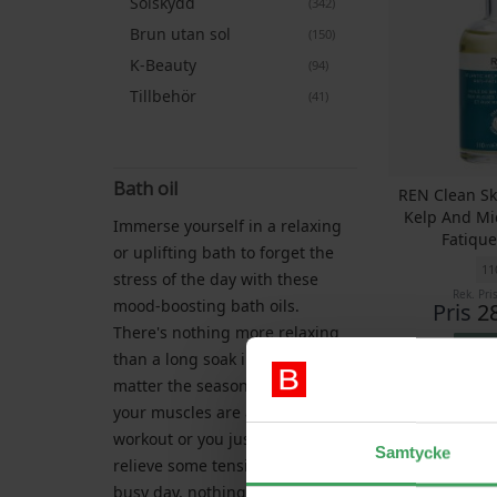
Solskydd
artiklar
342
Brun utan sol
artiklar
150
K-Beauty
artiklar
94
Tillbehör
artiklar
41
Bath oil
REN Clean Sk
Kelp And Mi
Immerse yourself in a relaxing
Fatique
or uplifting bath to forget the
11
stress of the day with these
Rek. Pri
mood-boosting bath oils.
Pris
2
There's nothing more relaxing
Kö
than a long soak in the tub, no
matter the season. And whether
GRATIS FRAKT
your muscles are aching after a
workout or you just want to
Samtycke
relieve some tension after a
busy day, nothing will enhance