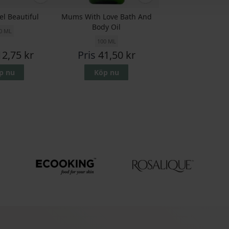
el Beautiful
Mums With Love Bath And
Body Oil
0 ML
100 ML
12,75 kr
Pris
41,50 kr
p nu
Köp nu