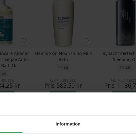
incare Atlantic
Elemis Skin Nourishing Milk
Bynacht Perfect
croalgae Anti-
Bath
Sleeping Oi
 Bath Oil
400 ML
100 ML
0 ML
s
452,25 kr
Rek. Pris
889,25 kr
Rek. Pris
1 420,75
84,25 kr
Pris
585,50 kr
Pris
1 136,7
p nu
Köp nu
Köp nu
GRATIS FRAKT
Information