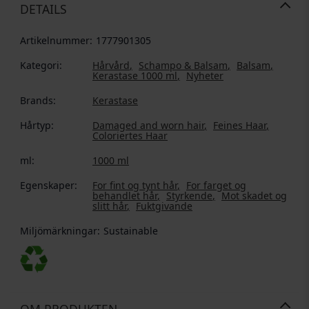
DETAILS
Artikelnummer:
1777901305
Kategori:
Hårvård
Schampo & Balsam
Balsam
Kerastase 1000 ml
Nyheter
Brands:
Kerastase
Hårtyp:
Damaged and worn hair
Feines Haar
Coloriertes Haar
ml:
1000 ml
Egenskaper:
For fint og tynt hår
For farget og
behandlet hår
Styrkende
Mot skadet og
slitt hår
Fuktgivande
Miljömärkningar:
Sustainable
OM PRODUKTEN