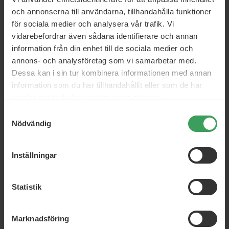
och annonserna till användarna, tillhandahålla funktioner
ml:
400 g
för sociala medier och analysera vår trafik. Vi
OM PRODUKTEN
vidarebefordrar även sådana identifierare och annan
information från din enhet till de sociala medier och
annons- och analysföretag som vi samarbetar med.
Denna blekning är för dig som vill ljusa upp ditt hår.
Dessa kan i sin tur kombinera informationen med annan
Det fungerar både för reflexer och enfärgade.
information som du har tillhandahållit eller som de har
samlat in när du har använt deras tjänster.
Spetsring måste blandas med en beige, som måste köpas
separat.
Samtyckesval
Nödvändig
Du kan använda 3%, 4%, 6%, 9% och 12% beroende på
önskat resultat och underlag.
Inställningar
Vi rekommenderar att du använder Hair Doctor Beizer för
detta blekningspulver.
UPPMÄRKSAMHET!
Statistik
Viktigt: Du får inte bleka med 12% i hårbotten!
Marknadsföring
Det rekommenderas också att inte använda produkten på