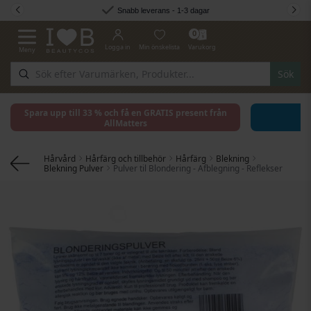
Hoppa till innehållet
Snabb leverans - 1-3 dagar
0
Logga in
Min önskelista
Varukorg
Meny
Växla Nav
Sök
Spara upp till 33 % och få en GRATIS present från
AllMatters
Hårvård
Hårfärg och tillbehör
Hårfärg
Blekning
Blekning Pulver
Pulver til Blondering - Afblegning - Reflekser
Hoppa till slutet av bildgalleriet