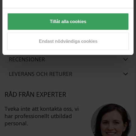
redan skadat och skadat hår
Produkten är professionell och därför på egen risk
.
Tillåt alla cookies
Våra copywriters är väldigt upptagna för tillfället. De har
därför fått lite hjälp av vår trevliga Beauty-Roboto som har
gjort sitt bästa med att översätta den här texten, men han ber
om ursäkt om några misstag har råkat smyga sig in.
Endast nödvändiga cookies
RECENSIONER
LEVERANS OCH RETURER
RÅD FRÅN EXPERTER
Tveka inte att kontakta oss, vi
har professionellt utbildad
personal.