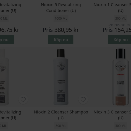
Revitalizing
Nioxin 5 Revitalizing
Nioxin 1 Cleanser
ioner (U)
Conditioner (U)
(U)
00 ML
1000 ML
300 ML
Rek. Pris
281,50 
96,75 kr
Pris
380,95 kr
Pris
154,25
p nu
Köp nu
Köp nu
Revitalizing
Nioxin 2 Cleanser Shampoo
Nioxin 3 Cleanser
ioner (U)
(U)
(U)
0 ML
300 ML
300 ML