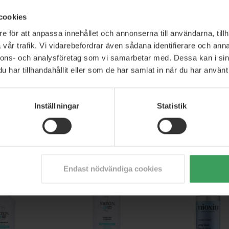
cookies
e för att anpassa innehållet och annonserna till användarna, tillh
vår trafik. Vi vidarebefordrar även sådana identifierare och anna
nnons- och analysföretag som vi samarbetar med. Dessa kan i sin
har tillhandahållit eller som de har samlat in när du har använt 
Lock Color Seal
Nioxin 5 Hair System KIT (U)
Nioxin Pumpe Sort
ment (U)
150 ML
Inställningar
Statistik
0 ML
Rek. Pris
663,25 kr
86,95 kr
Pris
243,75 kr
Pris
70,50
p nu
Köp nu
Köp nu
Endast nödvändiga cookies