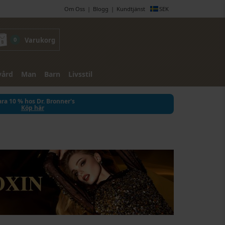
Om Oss
Blogg
Kundtjänst
SEK
0
Varukorg
vård
Man
Barn
Livsstil
ra 10 % hos Dr. Bronner's
Köp här