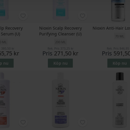
alp Recovery
Nioxin Scalp Recovery
Nioxin Anti-Hair L
 Serum (U)
Purifying Cleanser (U)
70 ML
0 ML
200 ML
s
380,50 kr
Rek. Pris
373,25 kr
Rek. Pris
846,95 
65,75 kr
Pris
271,50 kr
Pris
591,50
p nu
Köp nu
Köp nu