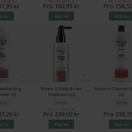
s
280,50 kr
Rek. Pris
293,95 kr
Rek. Pris
285,75 
81,95 kr
Pris
160,95 kr
Pris
156,50
p nu
Köp nu
Köp nu
Revitalizing
Nioxin 3 Scalp & Hair
Nioxin 4 Cleanser
ioner (U)
Treatment (U)
(U)
00 ML
100 ML
1000 ML
Rek. Pris
380,50 kr
97,25 kr
Pris
239,00 kr
Pris
338,25
p nu
Köp nu
Köp nu