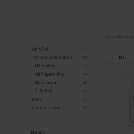
Visa endast tillgä
Hårvård
artiklar
88
Schampo & Balsam
artiklar
Ml
56
Hårstyling
artiklar
7
Hårinpackning
artiklar
34
Haarserum
artiklar
6
Tillbehör
artiklar
2
Man
artiklar
28
Varumärkesserie
artiklar
88
Nioxin