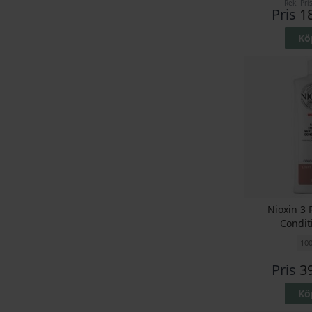
Rek. Pri
Pris
1
Kö
Nioxin 3 
Condit
10
Pris
3
Kö