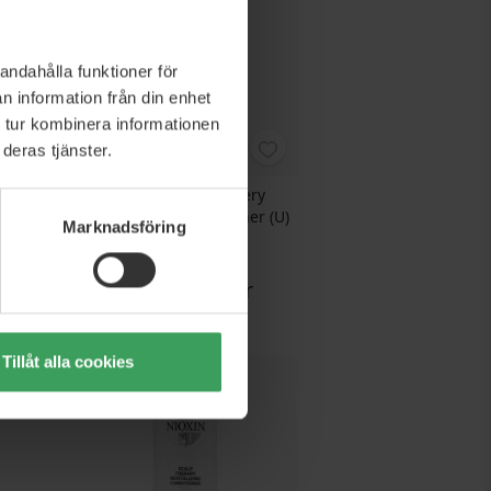
andahålla funktioner för
n information från din enhet
 tur kombinera informationen
deras tjänster.
 1 Liter
Nioxin Scalp Recovery
Moisturizing Conditioner (U)
Marknadsföring
200 ML
Rek. Pris
373,25 kr
 kr
Pris
271,50 kr
Köp nu
Tillåt alla cookies