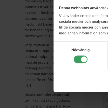
människor, både män och
kvinnor. Ett världsberömt team
Denna webbplats använder 
av Nioxin-forskare har utvecklat
Vi använder enhetsidentifierar
det mest avancerade icke-
sociala medier och analysera 
medicinskt baserade systemet
till de sociala medier och a
för behandling av håravfall -
med annan information som du 
Nioxin System 1 till 6.
Nioxin Color 
Samtyckesval
Varje system är utformat för att
Treat
Nödvändig
skapa och upprätthålla en
15
optimal skalpmiljö för att ta itu
med de problem som är
Pris
1
förknippade med håravfall. En
Kö
hälsosam hårbottenmiljö är alfa
omega för ett friskt och läckert
hår!
Nioxin använder avancerad
teknik för att skapa tjockare,
fylligare och tätare hår. Nioxin