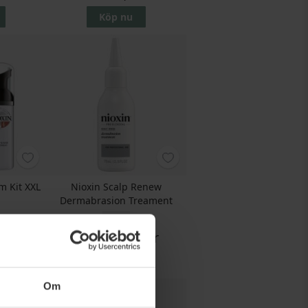
Köp nu
m Kit XXL
Nioxin Scalp Renew
Dermabrasion Treament
75 ML
kr
 kr
Pris
331,75 kr
Köp nu
Om