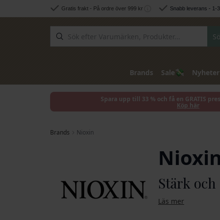
Hoppa till innehållet
Gratis frakt - På ordre över 999 kr
Snabb leverans - 1-
Sö
💸
Brands
Sale
Nyheter
Spara upp till 33 % och få en GRATIS pre
Köp här
Brands
Nioxin
Nioxi
Stärk och 
Läs mer