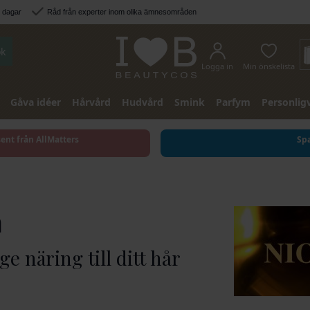
3 dagar
Råd från experter inom olika ämnesområden
k
Logga in
Min önskelista
Gåva idéer
Hårvård
Hudvård
Smink
Parfym
Personlig
sent från AllMatters
Spa
n
ge näring till ditt hår