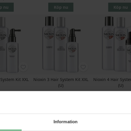
p nu
Köp nu
Köp nu
 System Kit XXL
Nioxin 3 Hair System Kit XXL
Nioxin 4 Hair Syste
(U)
(U)
s
822,50 kr
Rek. Pris
824,50 kr
Rek. Pris
822,50 
72,50 kr
Pris
473,75 kr
Pris
472,50
p nu
Köp nu
Köp nu
Information