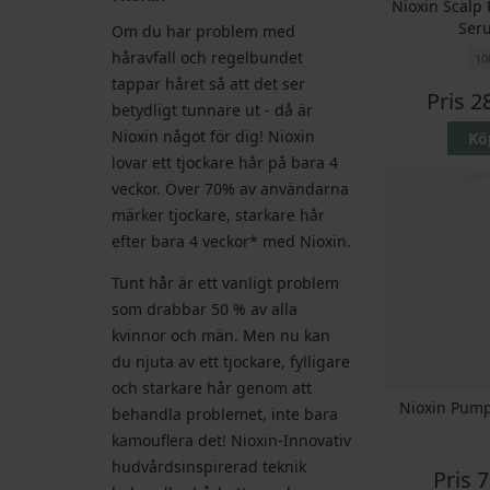
Nioxin Scalp 
Ser
Om du har problem med
håravfall och regelbundet
10
tappar håret så att det ser
Pris
2
betydligt tunnare ut - då är
Nioxin något för dig! Nioxin
Kö
lovar ett tjockare hår på bara 4
veckor. Över 70% av användarna
märker tjockare, starkare hår
efter bara 4 veckor* med Nioxin.
Tunt hår är ett vanligt problem
som drabbar 50 % av alla
kvinnor och män. Men nu kan
du njuta av ett tjockare, fylligare
och starkare hår genom att
Nioxin Pump
behandla problemet, inte bara
kamouflera det! Nioxin-Innovativ
hudvårdsinspirerad teknik
Pris
7