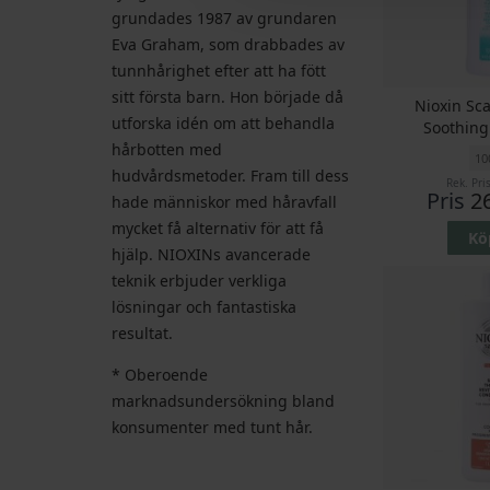
grundades 1987 av grundaren
Eva Graham, som drabbades av
tunnhårighet efter att ha fött
sitt första barn. Hon började då
Nioxin Sc
utforska idén om att behandla
Soothing
hårbotten med
10
hudvårdsmetoder. Fram till dess
Rek. Pri
Pris
2
hade människor med håravfall
mycket få alternativ för att få
Kö
hjälp. NIOXINs avancerade
teknik erbjuder verkliga
lösningar och fantastiska
resultat.
* Oberoende
marknadsundersökning bland
konsumenter med tunt hår.