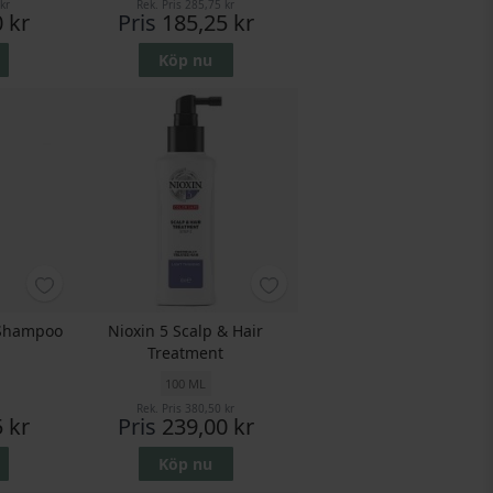
kr
Rek. Pris
285,75 kr
 kr
Pris
185,25 kr
Köp nu
 Shampoo
Nioxin 5 Scalp & Hair
Treatment
100 ML
Rek. Pris
380,50 kr
 kr
Pris
239,00 kr
Köp nu