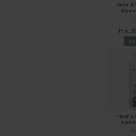
Nioxin 4 
Condit
10
Pris
3
Kö
Nioxin 2 
Condit
30