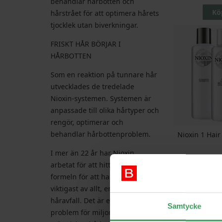
behandlar hårbotten och
Kö
hårstrået för att optimera hårets
tjocklek utan biverkningar.
FRISKT HÅR BÖRJAR I
HÅRBOTTEN
Som en reaktion på tunnare hår
utvecklades de tredelade
Nioxin-systemen. Systemen är
anpassade till olika hårtyper och
rengör, optimerar och
behandlar hårbottenproblem.
Nioxin 1 Hair
I mer än 22 år har Nioxin
Rek. Pri
arbetat för att hitta den bästa
Pris
4
formeln för att hantera och,
Kö
viktigast av allt, en lösning på
håravfall. Det är ett stort
Samtycke
problem för miljontals