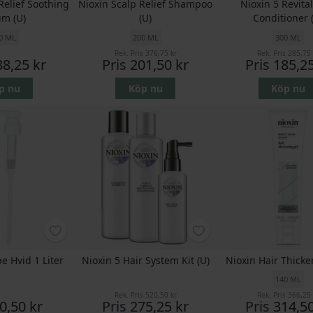
Relief Soothing
Nioxin Scalp Relief Shampoo
Nioxin 5 Revita
um (U)
(U)
Conditioner 
0 ML
200 ML
300 ML
Rek. Pris
376,75 kr
Rek. Pris
285,75 
88,25 kr
Pris
201,50 kr
Pris
185,25
p nu
Köp nu
Köp nu
e Hvid 1 Liter
Nioxin 5 Hair System Kit (U)
Nioxin Hair Thicke
140 ML
Rek. Pris
520,50 kr
Rek. Pris
366,25 
0,50 kr
Pris
275,25 kr
Pris
314,50