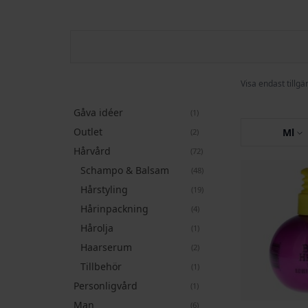
Visa endast tillgä
Gåva idéer
artikel
1
Outlet
artiklar
Ml
2
Hårvård
artiklar
72
Schampo & Balsam
artiklar
48
Hårstyling
artiklar
19
Hårinpackning
artiklar
4
Hårolja
artikel
1
Haarserum
artiklar
2
Tillbehör
artikel
1
Personligvård
artikel
1
Man
artiklar
6