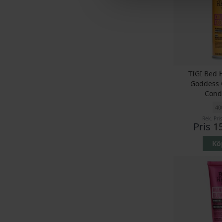
TIGI Bed 
Goddess 
Cond
40
Rek. Pri
Pris
1
Kö