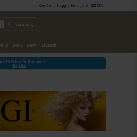
Om Oss
Blogg
Kundtjänst
SEK
0
Varukorg
vård
Man
Barn
Livsstil
ra 10 % hos Dr. Bronner's
Köp här