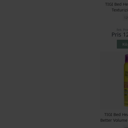
TIGI Bed He
Texturi
12
Rek. Pri
Pris
1
Kö
TIGI Bed He
Better Volum