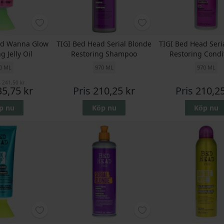
ad Wanna Glow
TIGI Bed Head Serial Blonde
TIGI Bed Head Seri
g Jelly Oil
Restoring Shampoo
Restoring Condi
0 ML
970 ML
970 ML
s
241,50 kr
35,75 kr
Pris
210,25 kr
Pris
210,25
p nu
Köp nu
Köp nu