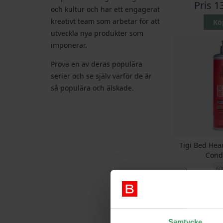
Pris
1
och kultur och har ett engagerat
kreativt team som arbetar för att
Kö
utveckla nya produkter som
imponerar.
Prova en av deras populära
serier och se själv varför de är
så populära och älskade.
Tigi Bed Hea
Cond
60
Rek. Pri
Pris
1
Kö
Samtycke