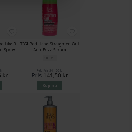
 Like It
TIGI Bed Head Straighten Out
on Spray
Anti-Frizz Serum
100 ML
kr
Rek. Pris
241,50 kr
 kr
Pris
141,50 kr
Köp nu