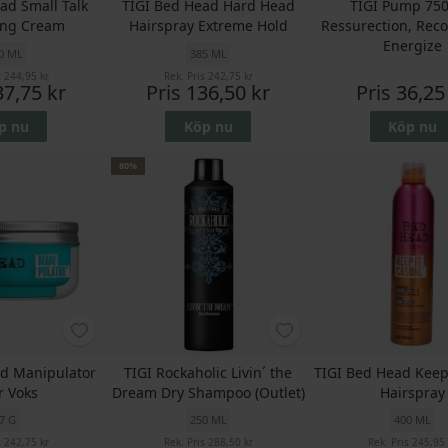
ad Small Talk
TIGI Bed Head Hard Head
TIGI Pump 750
ing Cream
Hairspray Extreme Hold
Ressurection, Reco
Energize
0 ML
385 ML
s
244,95 kr
Rek. Pris
242,75 kr
37,75 kr
Pris
136,50 kr
Pris
36,25
p nu
Köp nu
Köp nu
80%
ad Manipulator
TIGI Rockaholic Livin´ the
TIGI Bed Head Keep 
r Voks
Dream Dry Shampoo (Outlet)
Hairspray
7 G
250 ML
400 ML
s
242,75 kr
Rek. Pris
288,50 kr
Rek. Pris
245,95 