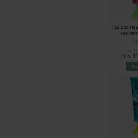
TIGI Bed He
Hydratin
10
Rek. Pri
Pris
1
Kö