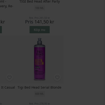
ml -
TIGI Bed Head After Party
very, Re-
100 ML
Rek. Pris
241,50 kr
 kr
Pris
141,50 kr
Köp nu
It Casual
Tigi Bed Head Serial Blonde
600 ML
kr
Rek. Pris
278,95 kr