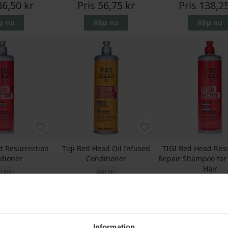
36,50 kr
Pris
56,75 kr
Pris
138,25
p nu
Köp nu
Köp nu
d Resurrection
Tigi Bed Head Oil Infused
TIGI Bed Head Res
itioner
Conditioner
Repair Shampoo fo
Hair
0 ML
600 ML
600 ML
s
278,95 kr
Rek. Pris
282,50 kr
Rek. Pris
278,95 
35,95 kr
Pris
137,75 kr
Pris
135,95
p nu
Köp nu
Köp nu
Information