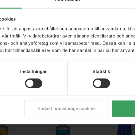
cookies
e för att anpassa innehållet och annonserna till användarna, tillh
vår trafik. Vi vidarebefordrar även sådana identifierare och anna
nnons- och analysföretag som vi samarbetar med. Dessa kan i sin
har tillhandahållit eller som de har samlat in när du har använt 
mb Blonde
TIGI Bed Head Control Freak
TIGI Bed Head Seri
Inställningar
Statistik
 Conditioner (u)
Serum
Restoring Sha
0 ML
250 ML
400 ML
s
716,50 kr
Rek. Pris
251,25 kr
Rek. Pris
253,50 
42,25 kr
Pris
99,25 kr
Pris
152,25
p nu
Köp nu
Köp nu
Endast nödvändiga cookies