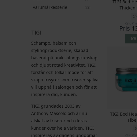
TIGI Bed He
Varumärkesserie
artiklar
72
Thicken
24
Rek. Pri
Pris
1
TIGI
Kö
Schampo, balsam och
stylingproduktserie, skapad
baserat på unik salongskunskap
och djupt rotad kreativitet. TIGI
förstår och tolkar mode för att
skapa frisyrer som frisörer själva
vill uppnå i salongen och för att
inspirera dig, kunden.
TIGI grundades 2003 av
Anthony Mascolo och är nu
TIGI Bed He
Fibe
älskat av frisörer och deras
kunder över hela världen. TIGI
5
inspireras av dagens ungdomar
Rek. Pri