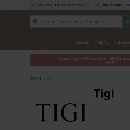
Hoppa till innehållet
Gratis frakt - På ordre över 999 kr
Snabb leverans - 1-
Sö
💸
Brands
Sale
Nyheter
Spara upp till 33 % och få en GRATIS pre
Köp här
Brands
Tigi
Tigi