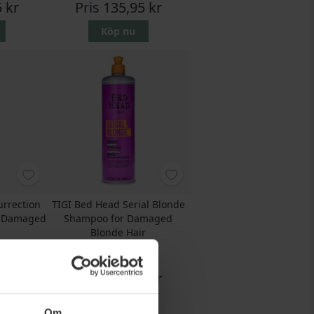
 kr
Pris
135,95 kr
Köp nu
urrection
TIGI Bed Head Serial Blonde
r Damaged
Shampoo for Damaged
Blonde Hair
600 ML
kr
Rek. Pris
282,50 kr
 kr
Pris
137,75 kr
Köp nu
Om