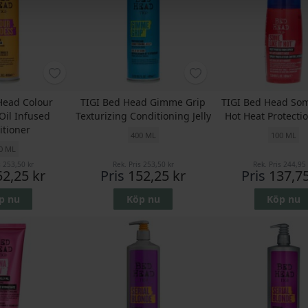
Head Colour
TIGI Bed Head Gimme Grip
TIGI Bed Head Some
Oil Infused
Texturizing Conditioning Jelly
Hot Heat Protecti
itioner
400 ML
100 ML
0 ML
s
253,50 kr
Rek. Pris
253,50 kr
Rek. Pris
244,95 
52,25 kr
Pris
152,25 kr
Pris
137,75
p nu
Köp nu
Köp nu