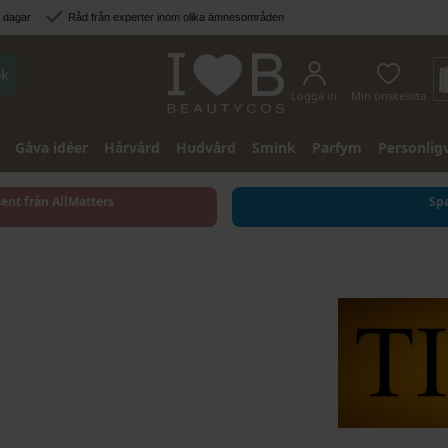
3 dagar
Råd från experter inom olika ämnesområden
k
Logga in
Min önskelista
Gåva idéer
Hårvård
Hudvård
Smink
Parfym
Personlig
sent från AllMatters
Spa