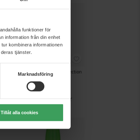
andahålla funktioner för
n information från din enhet
 tur kombinera informationen
deras tjänster.
al Blonde
TIGI Bed Head Resurrection
Marknadsföring
mpoo
Shampoo
400 ML
kr
Rek. Pris
253,50 kr
 kr
Pris
152,25 kr
Köp nu
Tillåt alla cookies