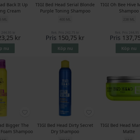
ad Back It Up
TIGI Bed Head Serial Blonde
TIGI Oh Bee Hive 
zing Cream
Purple Toning Shampoo
Shampoo
5 ML
400 ML
238 ML
s
244,95 kr
Rek. Pris
242,75 kr
Rek. Pris
244,95 
23,25 kr
Pris
150,75 kr
Pris
137,75
p nu
Köp nu
Köp nu
ad Bigger The
TIGI Bed Head Dirty Secret
TIGI Bed Head Man
e Foam Shampoo
Dry Shampoo
Matte