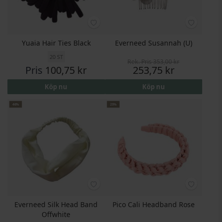
Yuaia Hair Ties Black
Everneed Susannah (U)
20 ST
Rek. Pris
353,00 kr
Pris
Pris
100,75 kr
253,75 kr
Köp nu
Köp nu
46%
25%
Everneed Silk Head Band
Pico Cali Headband Rose
Offwhite