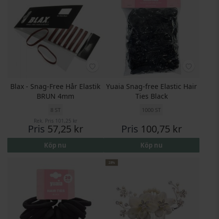
Blax - Snag-Free Hår Elastik
Yuaia Snag-free Elastic Hair
BRUN 4mm
Ties Black
8 ST
1000 ST
Rek. Pris
101,25 kr
Pris
57,25 kr
Pris
100,75 kr
Köp nu
Köp nu
28%