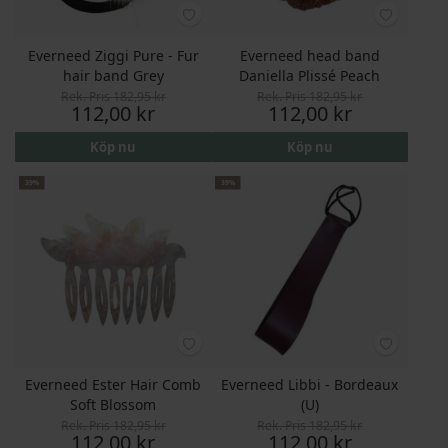
Everneed Ziggi Pure - Fur
Everneed head band
hair band Grey
Daniella Plissé Peach
Rek. Pris
182,95 kr
Rek. Pris
182,95 kr
Pris
Pris
112,00 kr
112,00 kr
Köp nu
Köp nu
39%
39%
Everneed Ester Hair Comb
Everneed Libbi - Bordeaux
Soft Blossom
(U)
Rek. Pris
182,95 kr
Rek. Pris
182,95 kr
Pris
Pris
112,00 kr
112,00 kr