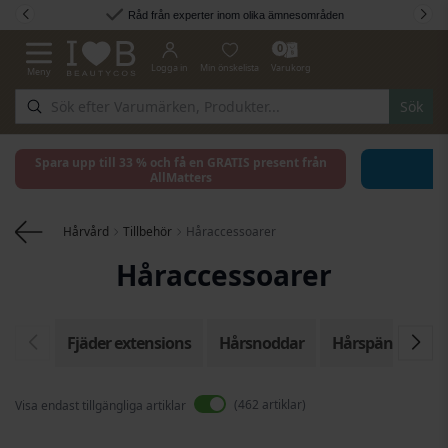
Hoppa till innehållet
Råd från experter inom olika ämnesområden
0
Logga in
Min önskelista
Varukorg
Meny
Växla Nav
Sök
Spara upp till 33 % och få en GRATIS present från
AllMatters
Hårvård
Tillbehör
Håraccessoarer
Håraccessoarer
Fjäder extensions
Hårsnoddar
Hårspänne
H
462
artiklar
Visa endast tillgängliga artiklar