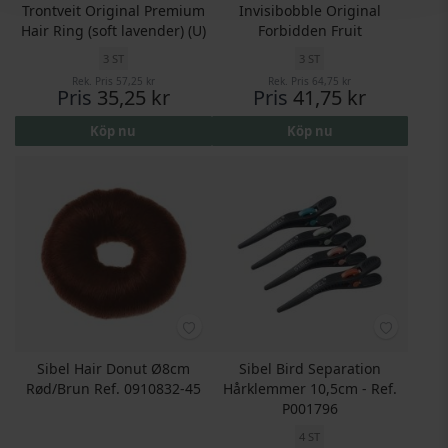
Trontveit Original Premium
Invisibobble Original
Hair Ring (soft lavender) (U)
Forbidden Fruit
3 ST
3 ST
Rek. Pris
57,25 kr
Rek. Pris
64,75 kr
Pris
35,25 kr
Pris
41,75 kr
Köp nu
Köp nu
Sibel Hair Donut Ø8cm
Sibel Bird Separation
Rød/Brun Ref. 0910832-45
Hårklemmer 10,5cm - Ref.
P001796
4 ST