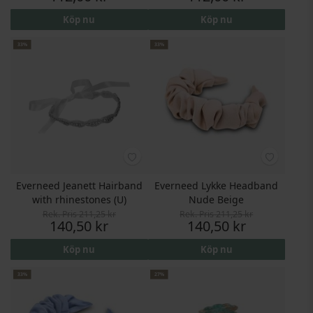
Köp nu
Köp nu
33%
33%
Everneed Jeanett Hairband
Everneed Lykke Headband
with rhinestones (U)
Nude Beige
Rek. Pris
211,25 kr
Rek. Pris
211,25 kr
Pris
Pris
140,50 kr
140,50 kr
Köp nu
Köp nu
33%
27%