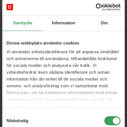
Samtycke
Information
Om
Denna webbplats använder cookies
Vi använder enhetsidentifierare för att anpassa innehållet
Sibel Spiradelic - Blue (U) -
Sibel Spiradelic - Purple (U)
och annonserna till användarna, tillhandahålla funktioner
Art 660054400
för sociala medier och analysera vår trafik. Vi
3 ST
3 ST
vidarebefordrar även sådana identifierare och annan
Pris
21,75 kr
Pris
21,75 kr
information från din enhet till de sociala medier och
annons- och analysföretag som vi samarbetar med.
Köp nu
Köp nu
Dessa kan i sin tur kombinera informationen med annan
38%
38%
information som du har tillhandahållit eller som de har
samlat in när du har använt deras tjänster.
Samtyckesval
Nödvändig