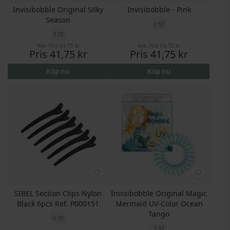
Invisibobble Original Silky
Invisibobble - Pink
Season
3 ST
3 ST
Rek. Pris
64,75 kr
Rek. Pris
64,75 kr
Pris
41,75 kr
Pris
41,75 kr
Köp nu
Köp nu
SIBEL Section Clips Nylon
Invisibobble Original Magic
Black 6pcs Ref. P000151
Mermaid UV-Color Ocean
Tango
6 ST
3 ST