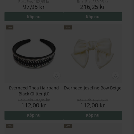
Rek. Pris
182,95 kr
Rek. Pris
289,95 kr
Pris
Pris
97,95 kr
216,25 kr
Köp nu
Köp nu
39%
39%
Everneed Thea Hairband
Everneed Josefine Bow Beige
Black Glitter (U)
Rek. Pris
182,95 kr
Rek. Pris
182,95 kr
Pris
Pris
112,00 kr
112,00 kr
Köp nu
Köp nu
39%
39%