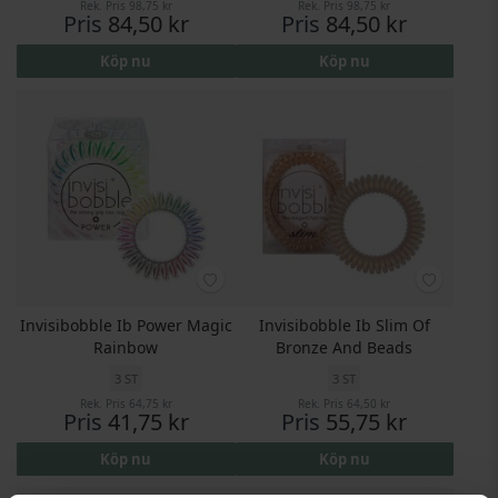
Rek. Pris
98,75 kr
Rek. Pris
98,75 kr
Pris
84,50 kr
Pris
84,50 kr
Köp nu
Köp nu
Invisibobble Ib Power Magic
Invisibobble Ib Slim Of
Rainbow
Bronze And Beads
3 ST
3 ST
Rek. Pris
64,75 kr
Rek. Pris
64,50 kr
Pris
41,75 kr
Pris
55,75 kr
Köp nu
Köp nu