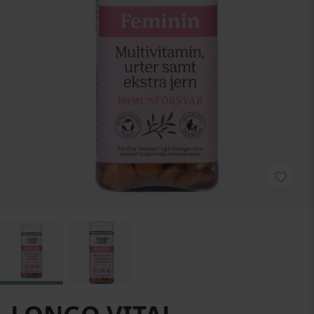
Hoppa till början av bildgalleriet