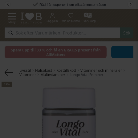
Hoppa till innehållet
Råd från experter inom olika ämnesområden
0
Logga in
Min önskelista
Varukorg
Meny
Växla Nav
Sök
Spara upp till 33 % och få en GRATIS present från
AllMatters
Livsstil
Hälsokost
Kosttillskott
Vitaminer och mineraler
Vitaminer
Multivitaminer
Longo Vital Feminin
Hoppa till slutet av bildgalleriet
21%