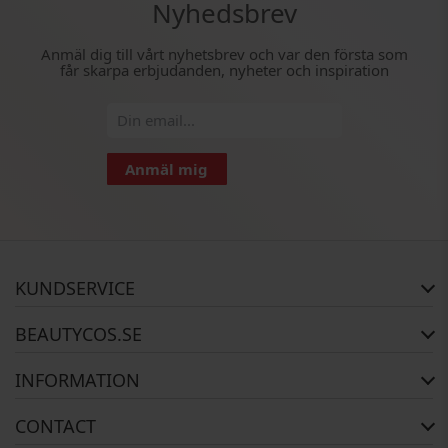
Nyhedsbrev
Anmäl dig till vårt nyhetsbrev och var den första som
får skarpa erbjudanden, nyheter och inspiration
Anmäl mig
KUNDSERVICE
FAQ
BEAUTYCOS.SE
Orderstatus
Returer
Copyright
INFORMATION
Garanti
Om Oss
Kontakta oss
Betalning
CONTACT
Leverans