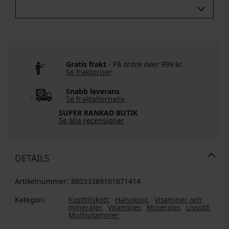
Buy All 3:
Gratis frakt
- På ordre över 999 kr.
Se fraktpriser
Snabb leverans
Se fraktalternativ
SUPER RANKAD BUTIK
Se alla recensioner
DETAILS
Artikelnummer:
88033389161671414
Kategori:
Kosttillskott
Hälsokost
Vitaminer och
mineraler
Vitaminer
Mineraler
Livsstil
Multivitaminer