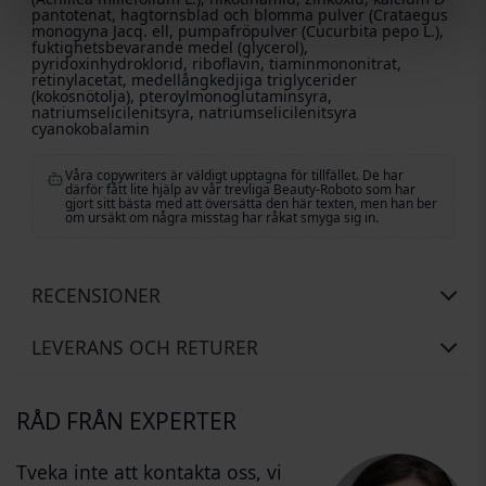
pantotenat, hagtornsblad och blomma pulver (Crataegus
monogyna Jacq. ell, pumpafröpulver (Cucurbita pepo L.),
fuktighetsbevarande medel (glycerol),
pyridoxinhydroklorid, riboflavin, tiaminmononitrat,
retinylacetat, medellångkedjiga triglycerider
(kokosnötolja), pteroylmonoglutaminsyra,
natriumselicilenitsyra, natriumselicilenitsyra
cyanokobalamin
Våra copywriters är väldigt upptagna för tillfället. De har
därför fått lite hjälp av vår trevliga Beauty-Roboto som har
gjort sitt bästa med att översätta den här texten, men han ber
om ursäkt om några misstag har råkat smyga sig in.
RECENSIONER
LEVERANS OCH RETURER
RÅD FRÅN EXPERTER
Tveka inte att kontakta oss, vi